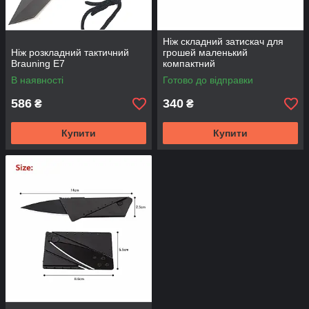
Ніж складний затискач для
Ніж розкладний тактичний
грошей маленький
Brauning E7
компактний
В наявності
Готово до відправки
586
340
₴
₴
Купити
Купити