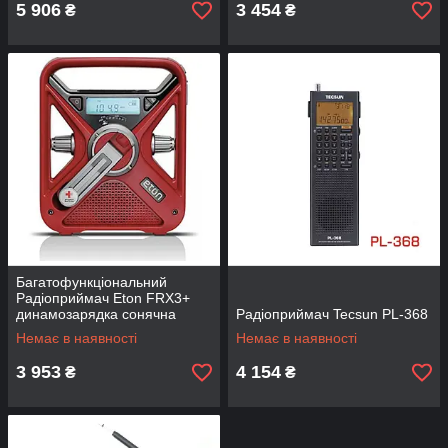
5 906
3 454
₴
₴
Багатофункціональний
Радіоприймач Eton FRX3+
динамозарядка сонячна
Радіоприймач Tecsun PL-368
панель
Немає в наявності
Немає в наявності
3 953
4 154
₴
₴