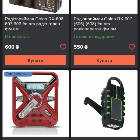
Радіоприймач Golon RX-608
Радіоприймач Golon RX-607
607 606 fm am радіо голон
(606) (608) fm am
фм ам
радіоперегон фм ам
В наявності
Готово до відправки
600
550
₴
₴
Купити
Купити
Топ продажів