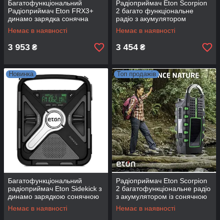
Багатофункціональний
Радіоприймач Eton Scorpion
Радіоприймач Eton FRX3+
2 багато функціональне
динамо зарядка сонячна
радіо з акумулятором
панель повербанк
сонячної панелі динамоза
Немає в наявності
Немає в наявності
порядок
3 953
3 454
₴
₴
Новинка
Топ продажів
Багатофункціональний
Радіоприймач Eton Scorpion
радіоприймач Eton Sidekick з
2 багатофункціональне радіо
динамо зарядкою сонячною
з акумулятором із сонячною
панеллю повербанком
панеллю динамозарядкою
Немає в наявності
Немає в наявності