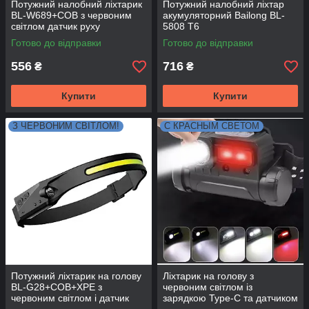
Потужний налобний ліхтарик
Потужний налобний ліхтар
BL-W689+COB з червоним
акумуляторний Bailong BL-
світлом датчик руху
5808 T6
Готово до відправки
Готово до відправки
556
716
₴
₴
Купити
Купити
З ЧЕРВОНИМ СВІТЛОМ!
С КРАСНЫМ СВЕТОМ
Потужний ліхтарик на голову
Ліхтарик на голову з
BL-G28+COB+XPE з
червоним світлом із
червоним світлом і датчик
зарядкою Type-C та датчиком