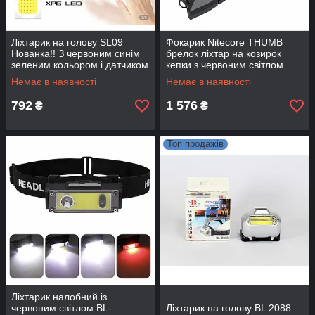
Ліхтарик на голову SL09
Фокарик Nitecore THUMB
Нованка!! З червоним синім
брелок ліхтар на козирок
зеленим кольором і датчиком
кепки з червоним світлом
руху
акумуляторний з USB
Немає в наявності
Немає в наявності
зарядкою
792
1 576
₴
₴
Топ продажів
Ліхтарик налобний із
червоним світлом BL-
Ліхтарик на голову BL 2088