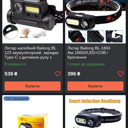
Ліхтар налобний Bailong BL
Ліхтар Bailong BL-1804
123 акумуляторний, зарядка
Акк.18650/LED+COB /
Type-C з датчиком руху з
Кріплення
червоним світлом
В наявності
Готово до відправки
539
396
₴
₴
Купити
Купити
Топ продажів