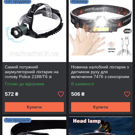
Топ продажів
Новинка
Самий потужний
Новинка налобний ліхтарик з
акумуляторний ліхтарик на
датчиком руху для
голову Police 2188/T6 зі
включення 7476 з сенсорним
світлодіодом T6 1000Lumen
включенням
Готово до відправки
В наявності
572
506
₴
₴
Купити
Купити
Топ продажів