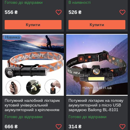
руху
руху для включення та
Готово до відправки
В наявності
вимикання ліхтаря
556
526
₴
₴
Купити
Купити
Новинка
Потужний налобний ліхтарик
Потужний ліхтарик на голову
кутовий універсальний
акумуляторний з micro USB
акумуляторний з кріпленням
зарядкою Bailong BL-8101
на голову T-6 бічній Ліхтар
Готово до відправки
Готово до відправки
666
314
₴
₴