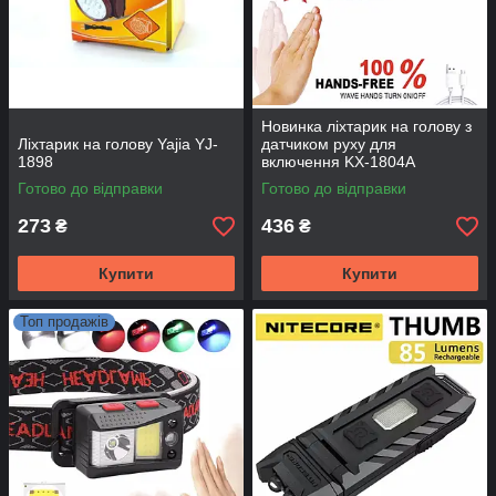
Новинка ліхтарик на голову з
Ліхтарик на голову Yajia YJ-
датчиком руху для
1898
включення KX-1804A
сенсорне включення
Готово до відправки
Готово до відправки
273
436
₴
₴
Купити
Купити
Топ продажів