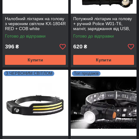
Налобний ліхтарик на голову
Потужний ліхтарик на голову
з червоним світлом KX-1804R
+ ручний Police W01-T6,
RED + COB white
магніт, заряджання від USB,
вбудований акумулятор
Готово до відправки
Готово до відправки
396
620
₴
₴
Купити
Купити
З ЧЕРВОНИМ СВІТЛОМ
Топ продажів