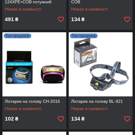
124XPE+COB потужний
COB
наголовний ліхтар
Немає в наявності
Немає в наявності
491
134
₴
₴
Топ продажів
Топ продажів
Ліхтарик на голову СН-2016
Ліхтарик на голову BL-921
Немає в наявності
Немає в наявності
102
134
₴
₴