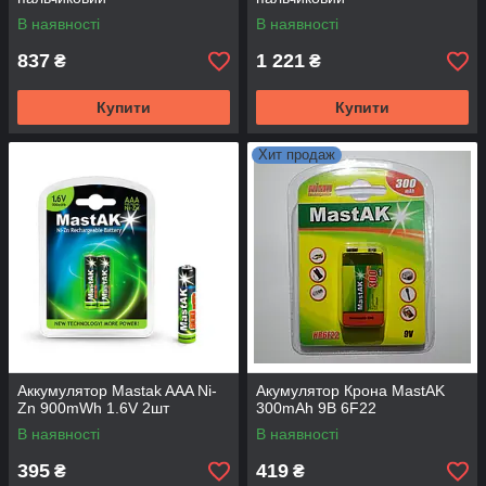
В наявності
В наявності
837
1 221
₴
₴
Купити
Купити
Хит продаж
Аккумулятор Mastak AAA Ni-
Акумулятор Крона MastAK
Zn 900mWh 1.6V 2шт
300mAh 9В 6F22
В наявності
В наявності
395
419
₴
₴