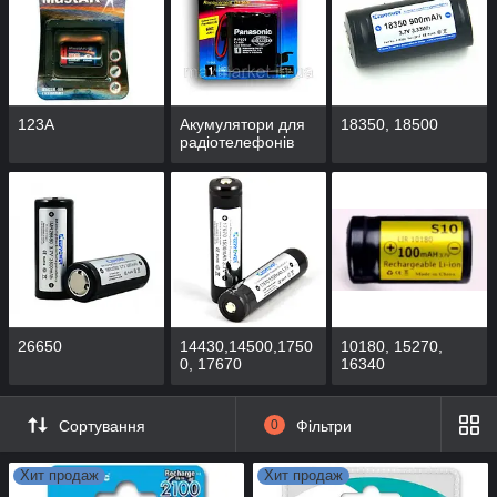
123А
Акумулятори для
18350, 18500
радіотелефонів
26650
14430,14500,1750
10180, 15270,
0, 17670
16340
Сортування
0
Фільтри
Хит продаж
Хит продаж