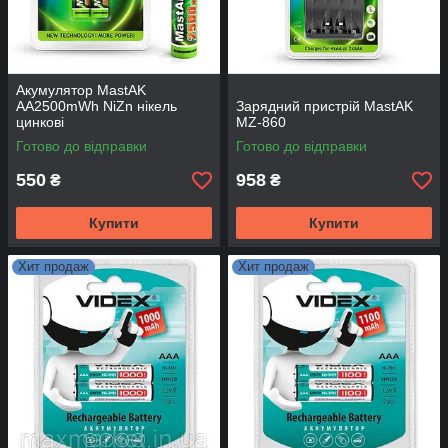
Акумулятор MastAK
AA2500mWh NiZn нікель
Зарядний пристрій MastAK
цинкові
MZ-860
Готово до відправки
Готово до відправки
550
958
₴
₴
Купити
Купити
Хит продаж
Хит продаж