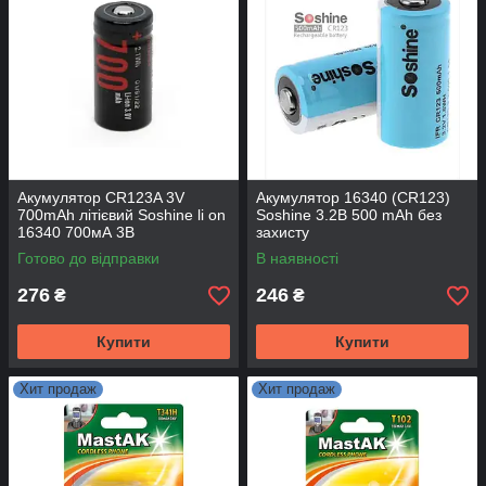
Акумулятор CR123A 3V
Акумулятор 16340 (CR123)
700mAh літієвий Soshine li on
Soshine 3.2В 500 mAh без
16340 700мА 3В
захисту
Готово до відправки
В наявності
276
246
₴
₴
Купити
Купити
Хит продаж
Хит продаж