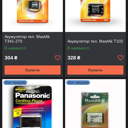
Акумулятор тел. MastAk
T341-270
Акумулятор тел. MastAk T102
В наявності
В наявності
304
328
₴
₴
Купити
Купити
Хит продаж
Хит продаж