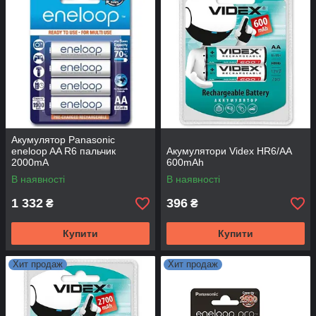
Акумулятор Panasonic
eneloop AA R6 пальчик
Акумулятори Videx HR6/AA
2000mA
600mAh
В наявності
В наявності
1 332
396
₴
₴
Купити
Купити
Хит продаж
Хит продаж