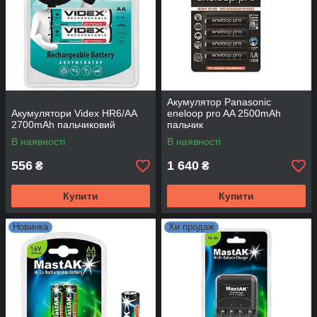
Акумулятор Panasonic
Акумулятори Videx HR6/AA
eneloop pro AA 2500mAh
2700mAh пальчиковий
пальчик
В наявності
В наявності
556
1 640
₴
₴
Купити
Купити
Новинка
Хи продаж