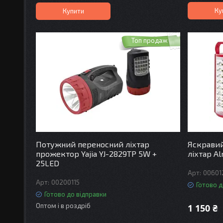
Ку
Купити
Топ продаж
Потужний переносний ліхтар
Яскравий
прожектор Yajia YJ-2829TP 5W +
ліхтар A
25LED
00601
00200115
Готово д
Готово до відправки
Оптом і в роздріб
1 150 ₴