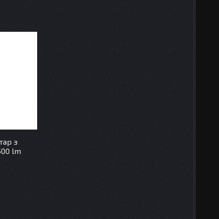
тар з
500 lm