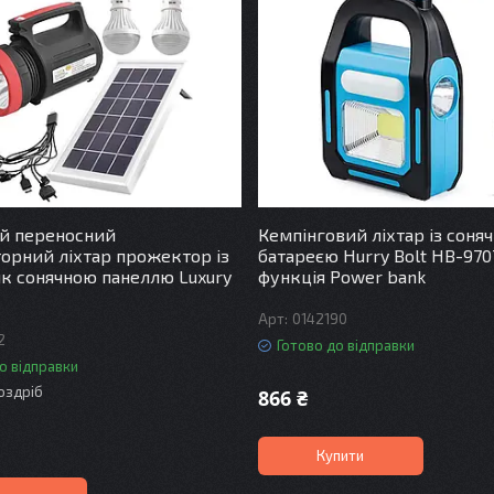
й переносний
Кемпінговий ліхтар із соня
орний ліхтар прожектор із
батареєю Hurry Bolt HB-970
к сонячною панеллю Luxury
функція Power bank
0142190
2
Готово до відправки
о відправки
роздріб
866 ₴
Купити