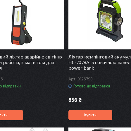
вий ліхтар аварійне світіння
Ліхтар кемпінговий акуму
 роботи, з магнітом для
HC-7078A із сонячною панел
я
power bank
56
0126798
о відправки
Готово до відправки
856 ₴
пити
Купити