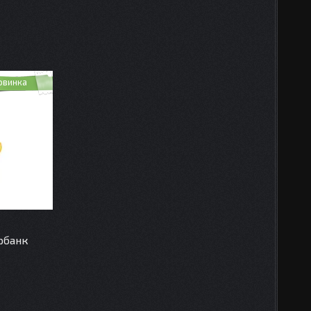
овинка
рбанк