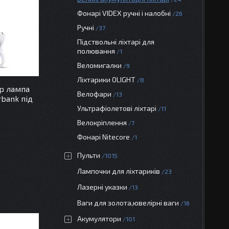
Фонарі VIDEX ручні і налобні
26
Ручні
37
Підствольні ліхтарі для
полювання
1
Веломигалки
9
Ліхтарики OLIGHT
8
р лампа
Велофари
13
bank під
Ультрафіолетові ліхтарі
11
Велокріплення
7
Фонарі Nitecore
1
Пульти
1015
Лампочки для ліхтариків
23
Лазерні указки
13
Ваги для золота,ювелірні ваги
16
Акумулятори
101