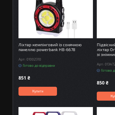
Ліхтар кемпінговий із сонячною
Підвісни
панеллю powerbank HB-6678
ліхтар Or
зі знімн
01002310
01347
Готово до відправки
Готово д
851 ₴
850 ₴
Купити
Ку