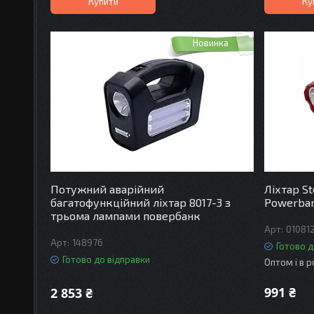
Купити
Ку
Новинка
Потужний аварійний
Ліхтар S
багатофункційний ліхтар 8017-3 з
Powerba
трьома лампами повербанк
01081
148976
Готово д
Готово до відправки
Оптом і в 
991 ₴
2 853 ₴