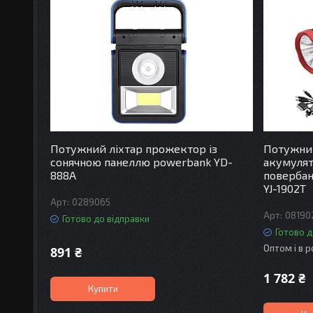
Потужний ліхтар прожектор із
Потужни
сонячною панеллю powerbank YD-
акумулят
888A
повербан
YJ-1902T
0289065
08190
Готово до відправки
Готово д
Оптом і в 
891 ₴
1 782 ₴
Купити