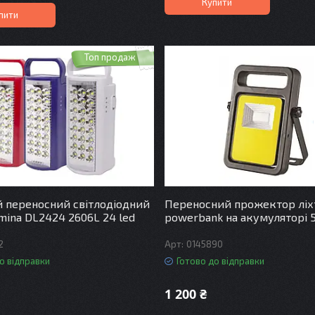
Купити
пити
Топ продаж
 переносний світлодіодний
Переносний прожектор ліх
lmina DL2424 2606L 24 led
powerbank на акумуляторі 
2
0145890
о відправки
Готово до відправки
1 200 ₴