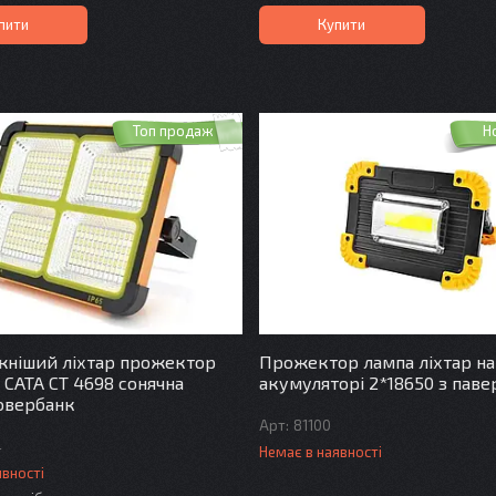
пити
Купити
Топ продаж
Н
ніший ліхтар прожектор
Прожектор лампа ліхтар на
 CATA CT 4698 сонячна
акумуляторі 2*18650 з паве
овербанк
81100
4
Немає в наявності
явності