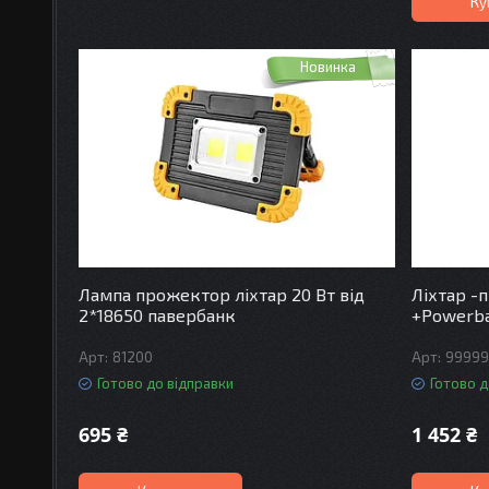
Ку
Новинка
Лампа прожектор ліхтар 20 Вт від
Ліхтар -
2*18650 павербанк
+Powerb
81200
9999
Готово до відправки
Готово д
695 ₴
1 452 ₴