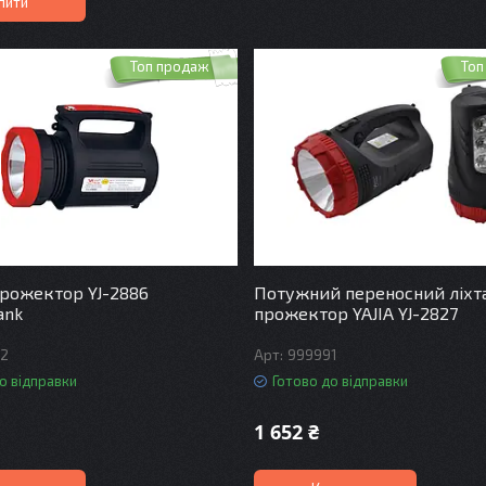
пити
Топ продаж
Топ
прожектор YJ-2886
Потужний переносний ліхт
ank
прожектор YAJIA YJ-2827
92
999991
о відправки
Готово до відправки
1 652 ₴