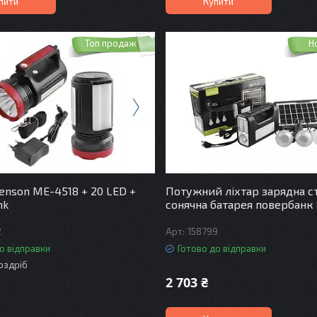
пити
Купити
Топ продаж
Н
tenson ME-4518 + 20 LED +
Потужний ліхтар зарядна с
nk
сонячна батарея повербанк 
2
158799
о відправки
Готово до відправки
роздріб
2 703 ₴