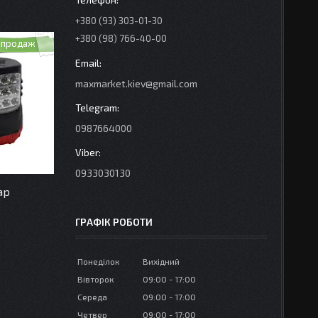
+380 (93) 303-01-30
+380 (98) 766-40-00
 продаж
maxmarket.kiev@gmail.com
0987664000
0933030130
ар
ГРАФІК РОБОТИ
Понеділок
Вихідний
Вівторок
09:00
17:00
Середа
09:00
17:00
Четвер
09:00
17:00