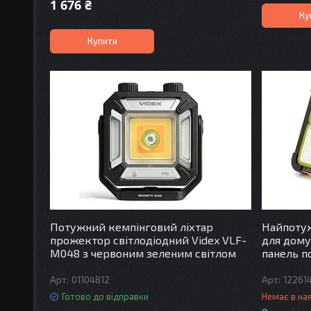
1 676 ₴
Ку
Купити
Потужний кемпінговий ліхтар
Найпотуж
прожектор світлодіодний Videx VLF-
для дому
M048 з червоним зеленим світлом
панель п
01104812
12261
Готово до відправки
Немає в на