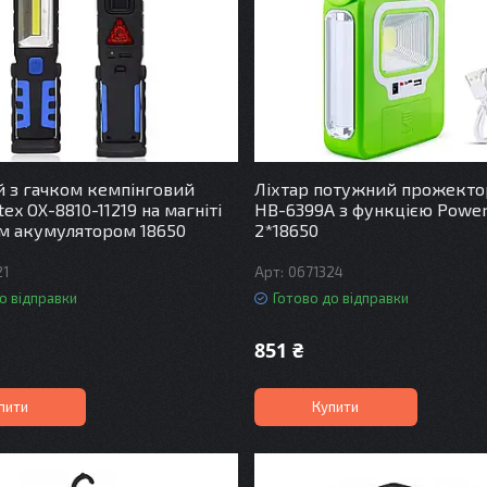
й з гачком кемпінговий
Ліхтар потужний прожекто
tex OX-8810-11219 на магніті
HB-6399A з функцією Power
им акумулятором 18650
2*18650
21
0671324
о відправки
Готово до відправки
851 ₴
пити
Купити