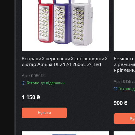
Яскравий переносний світлодіодний
Кемпінго
ліхтар Almina DL2424 2606L 24 led
2 режими
кріпленн
006012
01587
Готово до відправки
Готово д
1 150 ₴
900 ₴
Купити
Ку