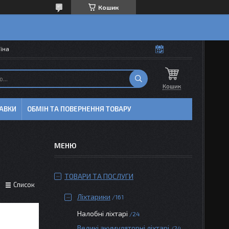
Кошик
аїна
Кошик
АВКИ
ОБМІН ТА ПОВЕРНЕННЯ ТОВАРУ
ТОВАРИ ТА ПОСЛУГИ
Список
Ліхтарики
161
Налобні ліхтарі
24
Великі акумуляторні ліхтарі
24