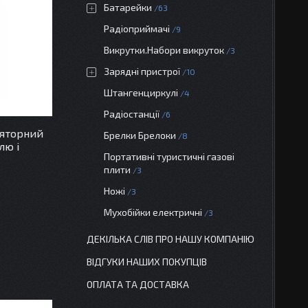
Батарейки
63
Радіоприймачі
9
Викрутки.Набори викруток
3
Зарядні пристрої
10
Штангенциркулі
4
Радіостанції
6
ляторний
Брелки Брелоки
8
лю і
Портативні туристичні газові
плити
3
Ножі
3
Мухобійки електричні
3
ДЕКІЛЬКА СЛІВ ПРО НАШУ КОМПАНІЮ
ВІДГУКИ НАШИХ ПОКУПЦІВ
ОПЛАТА ТА ДОСТАВКА