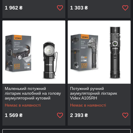
світлом
1 962
1 303
₴
₴
Маленький потужний
Потужний ручний
ліхтарик налобний на голову
акумуляторний ліхтарик
акумуляторний кутовий
Videx A105RH
VIDEX VLF-A055H 600Lm
Немає в наявності
Немає в наявності
5700K
1 569
2 393
₴
₴