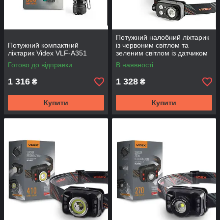
Потужний налобний ліхтарик
Потужний компактний
із червоним світлом та
ліхтарик Videx VLF-A351
зеленим світлом із датчиком
руху VIDEX VLF-H046Z
Готово до відправки
В наявності
500Lm 5000K
1 316
1 328
₴
₴
Купити
Купити