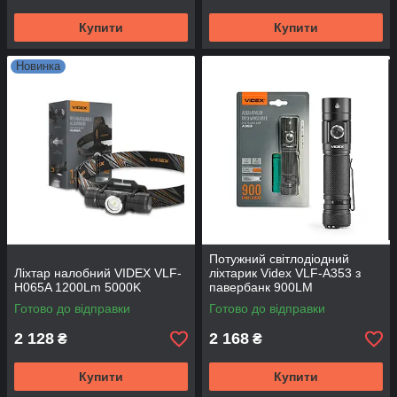
Купити
Купити
Новинка
Потужний світлодіодний
Ліхтар налобний VIDEX VLF-
ліхтарик Videx VLF-A353 з
H065A 1200Lm 5000K
павербанк 900LM
акумулятор 21700 (4000mah)
Готово до відправки
Готово до відправки
2 128
2 168
₴
₴
Купити
Купити