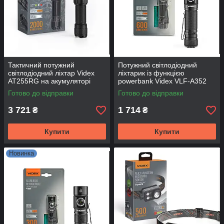
Тактичний потужний
Потужний світлодіодний
світлодіодний ліхтар Videx
ліхтарик із функцією
AT255RG на акумуляторі
powerbank Videx VLF-A352
КРАСНИЙ ЗЕЛЕНИЙ БІЛИЙ
акб 18650 900lm
Готово до відправки
Готово до відправки
світ
3 721
1 714
₴
₴
Купити
Купити
Новинка