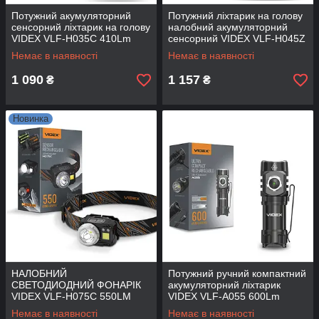
Потужний акумуляторний
Потужний ліхтарик на голову
сенсорний ліхтарик на голову
налобний акумуляторний
VIDEX VLF-H035C 410Lm
сенсорний VIDEX VLF-H045Z
5000K з датчиком руху
270 Lm 5000K з датчиком
Немає в наявності
Немає в наявності
руху
1 090
1 157
₴
₴
Новинка
НАЛОБНИЙ
Потужний ручний компактний
СВЕТОДИОДНИЙ ФОНАРІК
акумуляторний ліхтарик
VIDEX VLF-H075C 550LM
VIDEX VLF-A055 600Lm
5000K з червоним і білим
5700K маленький
Немає в наявності
Немає в наявності