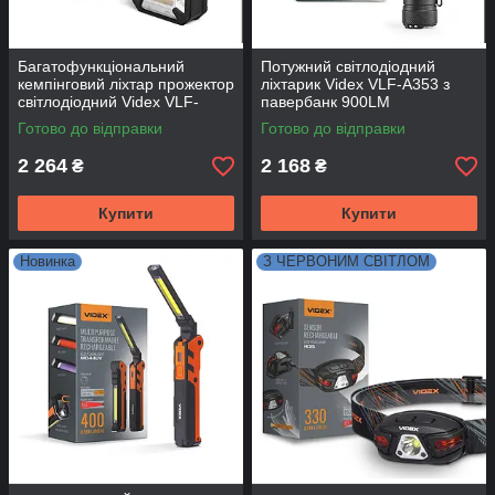
Багатофункціональний
Потужний світлодіодний
кемпінговий ліхтар прожектор
ліхтарик Videx VLF-A353 з
світлодіодний Videx VLF-
павербанк 900LM
M048 з червоним зеленим
акумулятор 21700 (4000mah)
Готово до відправки
Готово до відправки
світлом
2 264
2 168
₴
₴
Купити
Купити
Новинка
З ЧЕРВОНИМ СВІТЛОМ