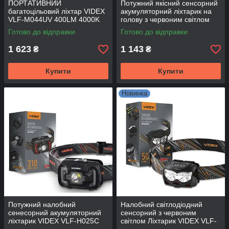
ПОРТАТИВНИЙ
Потужний якісний сенсорний
багатоцільовий ліхтар VIDEX
акумуляторний ліхтарик на
VLF-M044UV 400LM 4000K
голову з червоним світлом
білий червоний і
VIDEX VLF-H015 330Lm
Готово до відправки
Готово до відправки
ультрафіолетовий
5000K з датчиком руху
1 623
1 143
₴
₴
Купити
Купити
Новинка
Потужний налобний
Налобний світлодіодний
сенесорний акумуляторний
сенсорний з червоним
ліхтарик VIDEX VLF-H025C
світлом Ліхтарик VIDEX VLF-