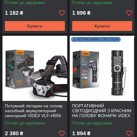
310Lm 5000K з датчиком
H055D 500LM 5000K
Готово до відправки
Готово до відправки
руху
1 182
1 896
₴
₴
Купити
Купити
З ЧЕРВОНИМ СВІТЛОМ
Потужний ліхтарик на голову
ПОРТАТИВНИЙ
налобний акумуляторний
СВІТОДИОДНИЙ З КРАСНИМ
сенсорний VIDEX VLF-H056
НА ГОЛОВУ ФОНАРІК VIDEX
1400Lm 6500K з датчиком
VLF-A244RH 600LM 5000K
Готово до відправки
Готово до відправки
руху
2 380
1 894
₴
₴