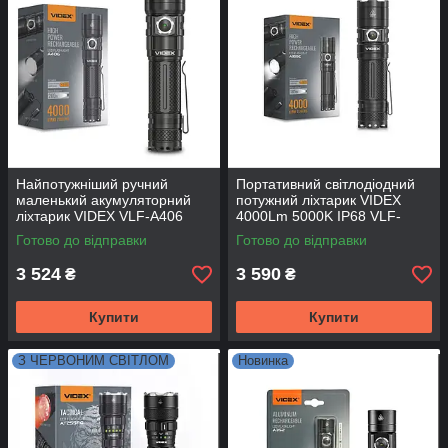
Найпотужніший ручний
Портативний світлодіодний
маленький акумуляторний
потужний ліхтарик VIDEX
ліхтарик VIDEX VLF-A406
4000Lm 5000K IP68 VLF-
4000 Lm 6500 K
A355C
Готово до відправки
Готово до відправки
3 524
3 590
₴
₴
Купити
Купити
З ЧЕРВОНИМ СВІТЛОМ
Новинка