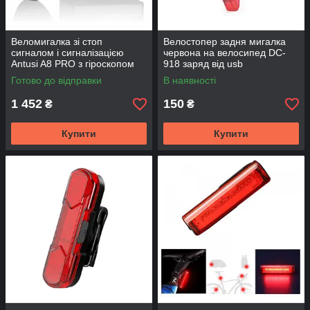
Веломигалка зі стоп
Велостопер задня мигалка
сигналом і сигналізацією
червона на велосипед DC-
Antusi A8 PRO з гіроскопом
918 заряд від usb
Готово до відправки
В наявності
1 452
150
₴
₴
Купити
Купити