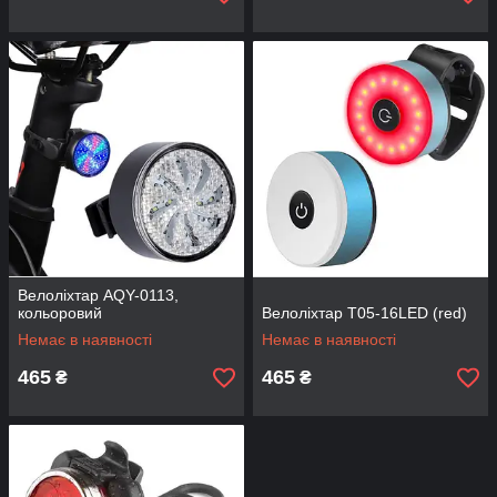
Велоліхтар AQY-0113,
кольоровий
Велоліхтар T05-16LED (red)
Немає в наявності
Немає в наявності
465
465
₴
₴