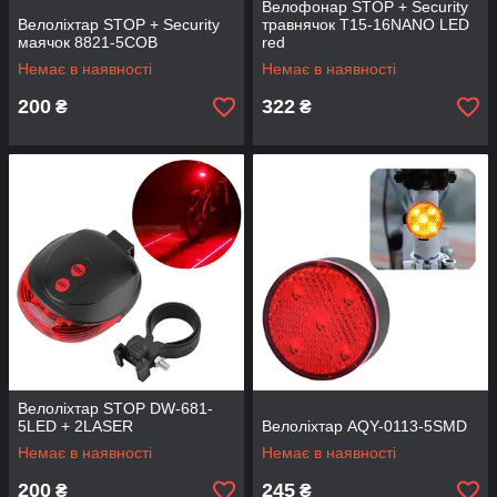
Велофонар STOP + Security
Велоліхтар STOP + Security
травнячoк T15-16NANO LED
маячoк 8821-5COB
red
Немає в наявності
Немає в наявності
200
322
₴
₴
Велоліхтар STOP DW-681-
5LED + 2LASER
Велоліхтар AQY-0113-5SMD
Немає в наявності
Немає в наявності
200
245
₴
₴