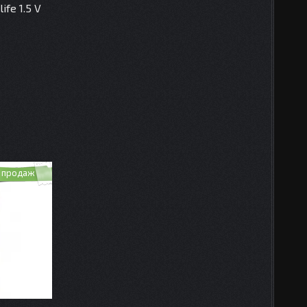
ife 1.5 V
 продаж