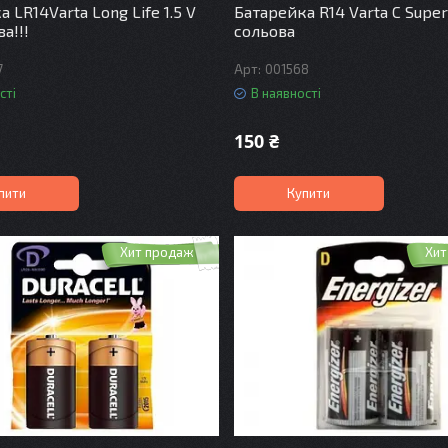
 LR14Varta Long Life 1.5 V
Батарейка R14 Varta C Superl
а!!!
сольова
7
001568
сті
В наявності
150 ₴
пити
Купити
Хит продаж
Хит