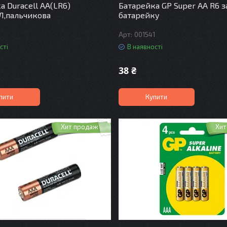
а Duracell AA(LR6)
Батарейка GP Super АА R6 за
Л,пальчикова
батарейку
6
001541
сті
В наявності
38 ₴
пити
Купити
Хит продаж
Хит