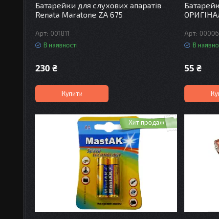
Батарейки для слухових апаратів
Батарейк
Renata Maratone ZA 675
ОРИГІНА
001811
0000
В наявності
В наявно
230 ₴
55 ₴
Купити
Ку
Хит продаж