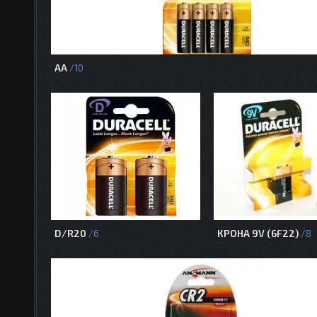
АА
10
D/R20
КРОНА 9V (6F22)
6
8