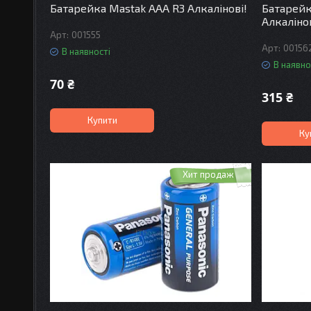
Батарейка Mastak ААА R3 Алкалінові!
Батарейка
Алкаліно
001555
00156
В наявності
В наявно
70 ₴
315 ₴
Купити
Ку
Хит продаж