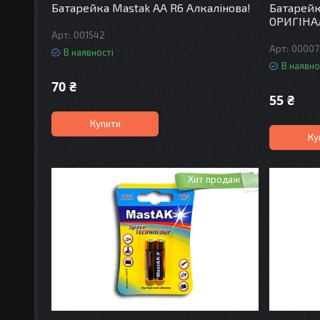
Батарейка Mastak АА R6 Алкалінова!
Батарейк
ОРИГІНА
001542
00007
В наявності
В наявно
70 ₴
55 ₴
Купити
Ку
Хит продаж