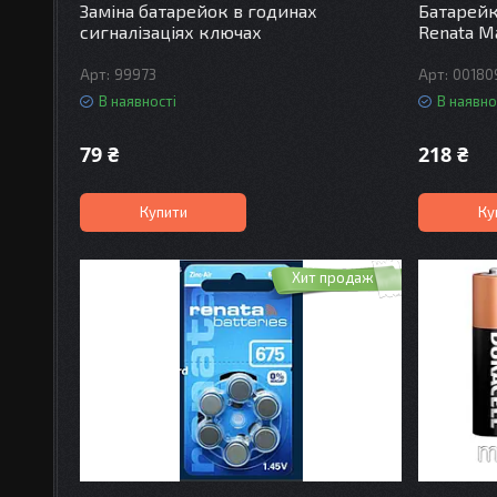
Заміна батарейок в годинах
Батарейк
сигналізаціях ключах
Renata M
99973
00180
В наявності
В наявно
79 ₴
218 ₴
Купити
Ку
Хит продаж