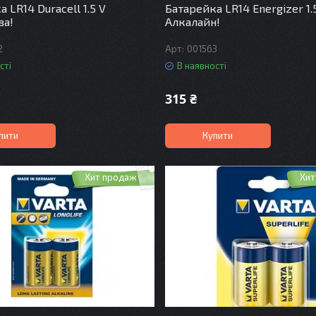
 LR14 Duracell 1.5 V
Батарейка LR14 Energizer 1.
ва!
Алкалайн!
2
001563
сті
В наявності
315 ₴
пити
Купити
Хит продаж
Хит