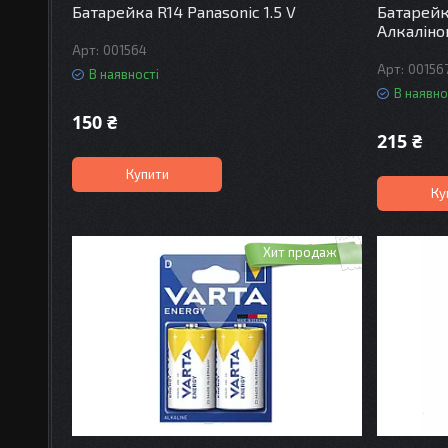
Батарейка R14 Panasonic 1.5 V
Батарейка
Алкалінов
001564
00156
В наявності
В наявно
150 ₴
215 ₴
Купити
Ку
Хит продаж