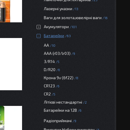
Лазерні указки
13
Ваги для золота,ювелірні ваги
16
Акумулятори
101
Батарейки
63
АА
10
AAA (r03/lr03)
9
З/R14
5
D/R20
6
Крона 9v (6f22)
8
CR123
6
CR2
5
Літієві нестандартні
2
Батарейки на 12В
6
Радіоприймачі
9
Викрутки.Набори викруток
3