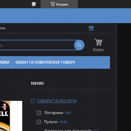
Кошик
аїна
Кошик
АВКИ
ОБМІН ТА ПОВЕРНЕННЯ ТОВАРУ
ТОВАРИ ТА ПОСЛУГИ
Ліхтарики
161
Пульти
1015
Лампочки для ліхтариків
23