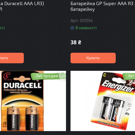
а Duracell AAA LR3)
Батарейка GP Super ААА R3 
Л
батарейку
001554
сті
В наявності
38 ₴
пити
Купити
Хит продаж
Хит