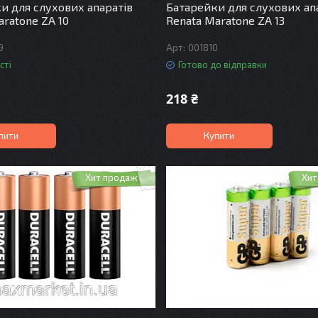
и для слухових апаратів
Батарейки для слухових ап
aratone ZA 10
Renata Maratone ZA 13
9
001810
сті
Готово до відправки
218 ₴
пити
Купити
Хит продаж
Хит