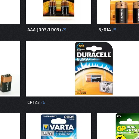
AAA (R03/LR03)
З/R14
9
5
CR123
6