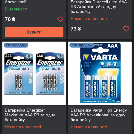
Алкалінові!
Батарейка Duracell ultra ААА
R3 Алкалінова! за одну
В наявності
батарейку
70
Немає в наявності
₴
73
₴
Купити
Хит продаж
Хит продаж
Батарейка Energizer
Батарейка Varta High Energy
Maximum ААА R3 за одну
ААА R3 Алкалінова! за одну
батарейку
батарейку
Немає в наявності
Немає в наявності