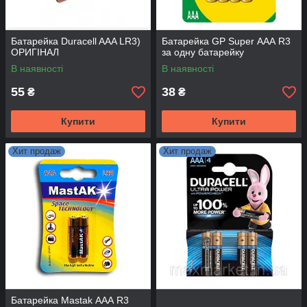
Батарейка Duracell AAA LR3)
Батарейка GP Super ААА R3
ОРИГІНАЛ
за одну батарейку
В наявності
В наявності
55
38
₴
₴
Купити
Купити
Хит продаж
Хит продаж
Батарейка Mastak ААА R3