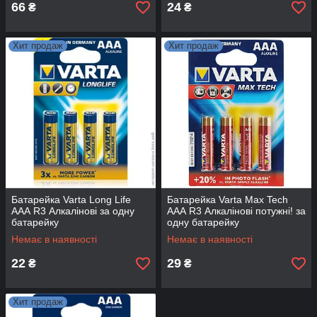
66
24
₴
₴
Хит продаж
Хит продаж
Батарейка Varta Long Life
Батарейка Varta Max Tech
ААА R3 Алкалінові за одну
ААА R3 Алкалінові потужні! за
батарейку
одну батарейку
Немає в наявності
Немає в наявності
22
29
₴
₴
Хит продаж