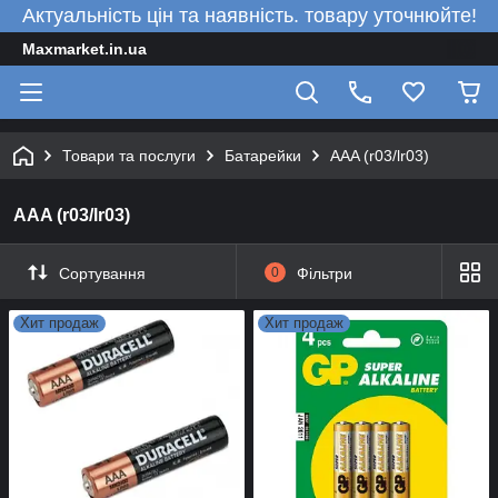
Актуальність цін та наявність. товару уточнюйте!
Maxmarket.in.ua
Товари та послуги
Батарейки
AAA (r03/lr03)
AAA (r03/lr03)
Сортування
0
Фільтри
Хит продаж
Хит продаж