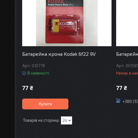
Батарейка крона Kodak 6f22 9V
Батарейк
010778
00158
В наявності
Немає в на
77 ₴
77 ₴
+380 (9
Купити