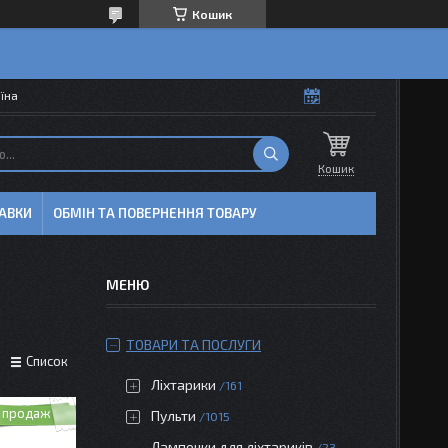
Кошик
аїна
Кошик
АВКИ
ОБМІН ТА ПОВЕРНЕННЯ ТОВАРУ
ТОВАРИ ТА ПОСЛУГИ
Список
Ліхтарики
161
 продаж
Пульти
1015
Лампочки для ліхтариків
23