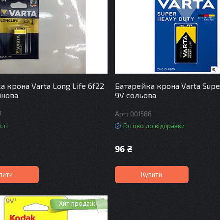
 крона Varta Long Life 6f22
Батарейка крона Varta Super
інова
9V сольова
7
001588
сті
Готово до відправки
96 ₴
пити
Купити
Хит продаж