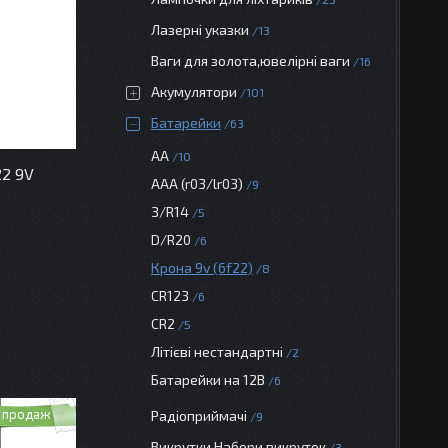
Лазерні указки
13
Ваги для золота,ювелірні ваги
16
Акумулятори
101
Батарейки
63
АА
10
22 9V
AAA (r03/lr03)
9
З/R14
5
D/R20
6
Крона 9v (6f22)
8
CR123
6
CR2
5
Літієві нестандартні
2
Батарейки на 12В
6
 продаж
Радіоприймачі
9
Викрутки.Набори викруток
3