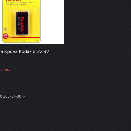
а крона Kodak 6f22 9V
1
явності
3) 303-01-30