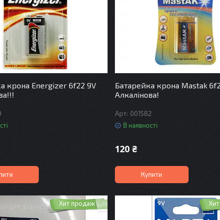
а крона Energizer 6f22 9V
Батарейка крона Mastak 6f
а!!!
Алкалінова!
9
001582
сті
В наявності
120 ₴
пити
Купити
Хит продаж
Хит