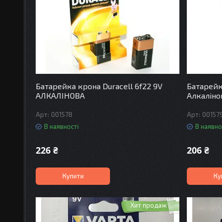
Батарейка крона Duracell 6f22 9V
Батарейк
АЛКАЛІНОВА
Алкалінов
001578
00157
В наявності
В наявно
226 ₴
206 ₴
Купити
Ку
Хит продаж