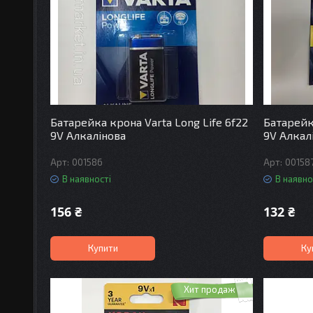
Батарейка крона Varta Long Life 6f22
Батарейка
9V Алкалінова
9V Алкал
001586
00158
В наявності
В наявно
156 ₴
132 ₴
Купити
Ку
Хит продаж