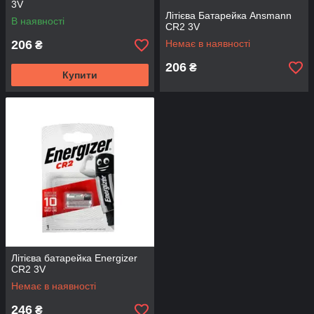
3V
Літієва Батарейка Ansmann
В наявності
CR2 3V
206
Немає в наявності
₴
206
₴
Купити
Літієва батарейка Energizer
CR2 3V
Немає в наявності
246
₴