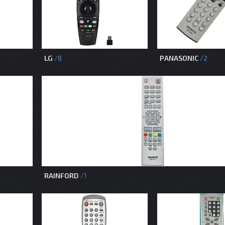
LG
PANASONIC
8
2
RAINFORD
1