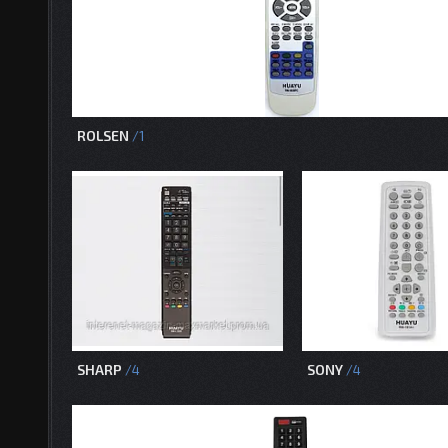
ROLSEN
1
SHARP
SONY
4
4