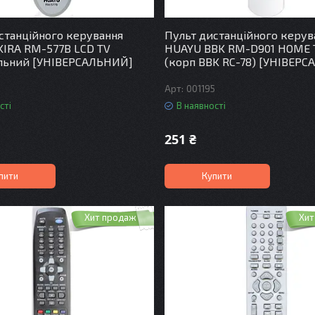
станційного керування
Пульт дистанційного керув
IRA RM-577B LCD TV
HUAYU BBK RM-D901 HOME 
альний [УНІВЕРСАЛЬНИЙ]
(корп BBK RC-78) [УНІВЕР
001195
сті
В наявності
251 ₴
пити
Купити
Хит продаж
Хит