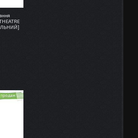
ання
THEATRE
САЛЬНИЙ]
 продаж