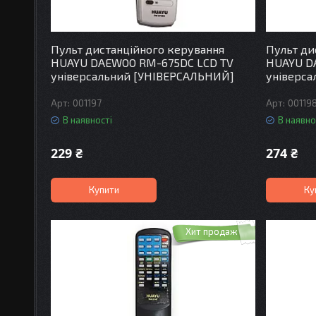
Пульт дистанційного керування
Пульт ди
HUAYU DAEWOO RM-675DC LCD TV
HUAYU D
універсальний [УНІВЕРСАЛЬНИЙ]
універс
001197
00119
В наявності
В наявно
229 ₴
274 ₴
Купити
Ку
Хит продаж