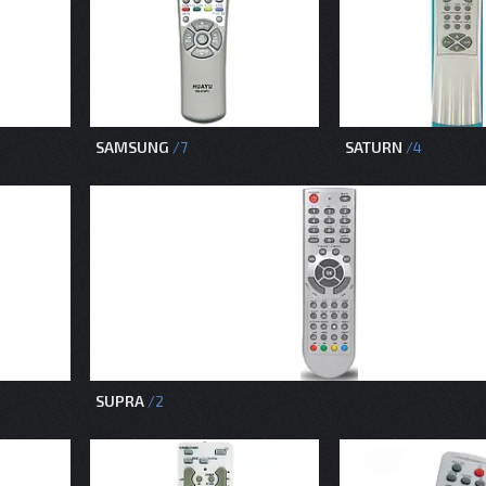
SAMSUNG
SATURN
7
4
SUPRA
2