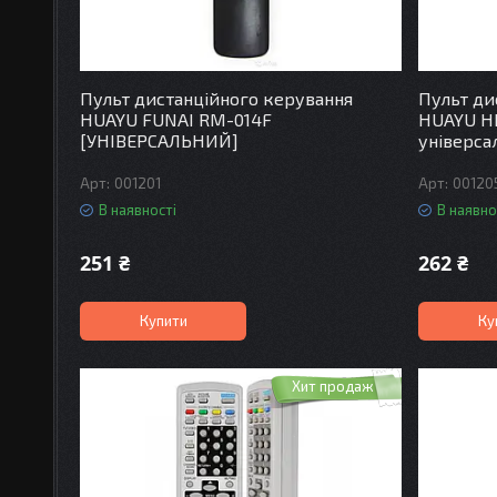
Пульт дистанційного керування
Пульт ди
HUAYU FUNAI RM-014F
HUAYU HI
[УНІВЕРСАЛЬНИЙ]
універс
001201
00120
В наявності
В наявно
251 ₴
262 ₴
Купити
Ку
Хит продаж