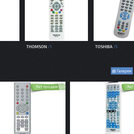
THOMSON
TOSHIBA
1
5
Галерея
Хит продаж
Хит