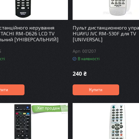
станційного керування
Пульт дистанционного упр
TACHI RM-D626 LCD TV
HUAYU JVC RM-530F для TV
альний [УНІВЕРСАЛЬНИЙ]
[UNIVERSAL]
5
001207
сті
В наявності
240 ₴
пити
Купити
Хит продаж