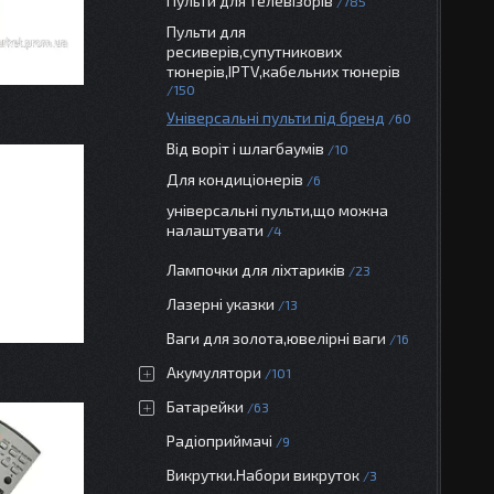
Пульти для телевізорів
785
Пульти для
ресиверів,супутникових
тюнерів,IPTV,кабельних тюнерів
150
Універсальні пульти під бренд
60
Від воріт і шлагбаумів
10
Для кондиціонерів
6
універсальні пульти,що можна
налаштувати
4
Лампочки для ліхтариків
23
Лазерні указки
13
Ваги для золота,ювелірні ваги
16
Акумулятори
101
Батарейки
63
Радіоприймачі
9
Викрутки.Набори викруток
3