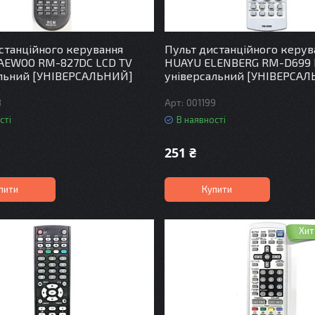
станційного керування
Пульт дистанційного керув
AEWOO RM-827DC LCD TV
HUAYU ELENBERG RM-D699 
альний [УНІВЕРСАЛЬНИЙ]
універсальний [УНІВЕРСА
8
001199
сті
В наявності
251 ₴
пити
Купити
Хит