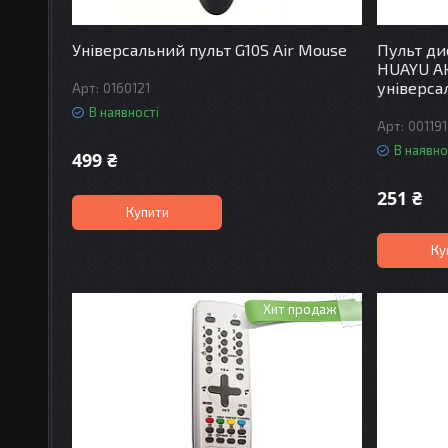
Універсальний пульт G10S Air Mouse
Пульт ди
HUAYU AK
універс
0160121
В наявності
001191
В наявно
499 ₴
251 ₴
Купити
Ку
Хит продаж