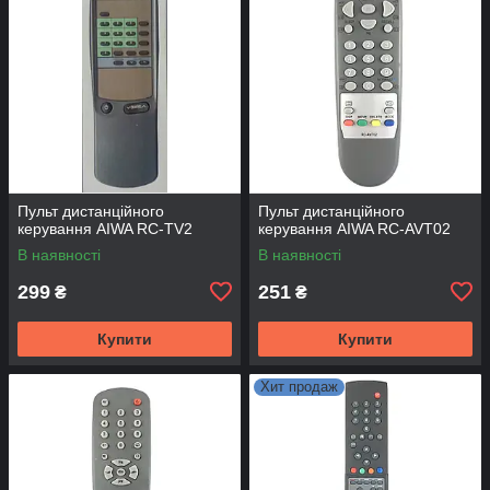
Пульт дистанційного
Пульт дистанційного
керування AIWA RC-TV2
керування AIWA RC-AVT02
В наявності
В наявності
299
251
₴
₴
Купити
Купити
Хит продаж