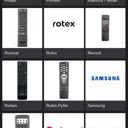
Philips
Pioneer
Rainford / vestel
Romsat
Rotex
Record
Rolsen
Rubin,Рубін
Samsung