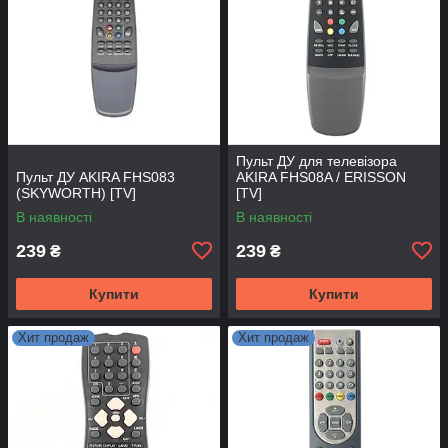
Пульт ДУ для телевізора
Пульт ДУ AKIRA FHS083
AKIRA FHS08A / ERISSON
(SKYWORTH) [TV]
[TV]
В наявності
В наявності
239
239
₴
₴
Купити
Купити
Хит продаж
Хит продаж