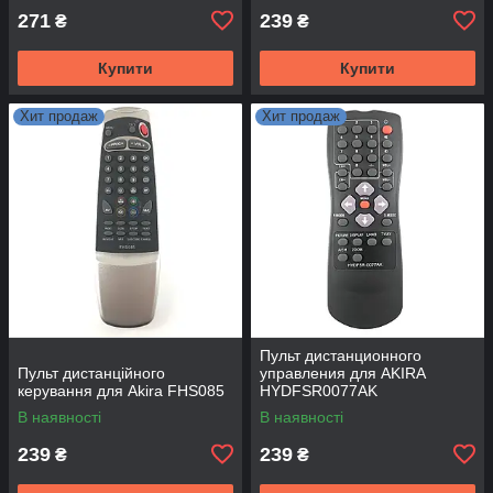
271
239
₴
₴
Купити
Купити
Хит продаж
Хит продаж
Пульт дистанционного
Пульт дистанційного
управления для AKIRA
керування для Akira FHS085
HYDFSR0077AK
В наявності
В наявності
239
239
₴
₴