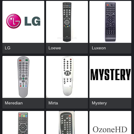
LG
Loewe
Luxeon
Meredian
Mirta
Mystery