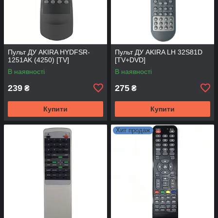
Пульт ДУ AKIRA HYDFSR-
Пульт ДУ AKIRA LH 32S81D
1251AK (4250) [TV]
[TV+DVD]
В наявності
В наявності
239
275
₴
₴
Купити
Купити
Хит продаж