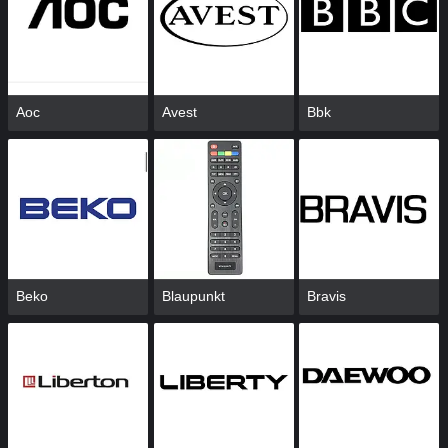
Aoc
Avest
Bbk
Beko
Blaupunkt
Bravis