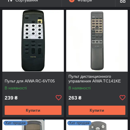
Сортування
Фільтри
Пульт дистанционного
Пульт для AIWA RC-6VT05
управления AIWA TC141KE
В наявності
В наявності
239
263
₴
₴
Купити
Купити
Хит продаж
Хит продаж