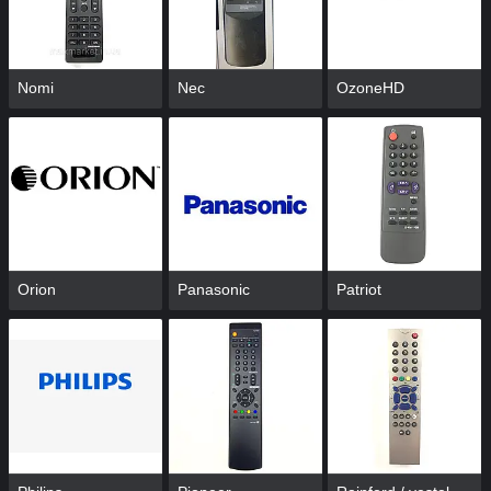
Nomi
Nec
OzoneHD
Orion
Panasonic
Patriot