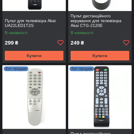
Пульт дистанційного
Пульт для телевізора Akai
керування для телевізора
UA22LED1T2S
Akai CTG-2120E
В наявності
В наявності
299
249
₴
₴
Купити
Купити
Хит продаж
Хит продаж
Пульт дистанційного