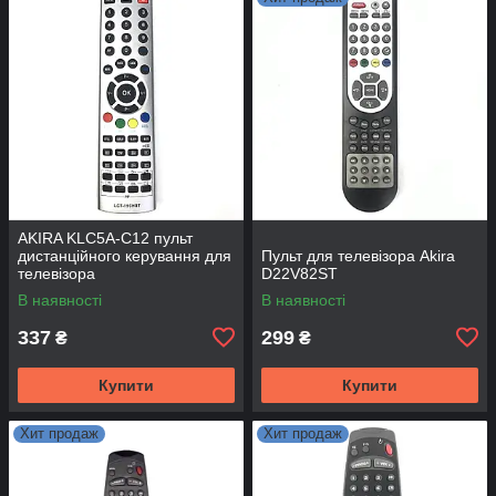
AKIRA KLC5A-C12 пульт
дистанційного керування для
Пульт для телевізора Akira
телевізора
D22V82ST
В наявності
В наявності
337
299
₴
₴
Купити
Купити
Хит продаж
Хит продаж