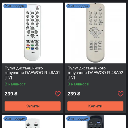
Хит продаж
Хит продаж
Пульт дистанційного
Пульт дистанційного
керування DAEWOO R-48A01
керування DAEWOO R-48A02
[TV]
[TV]
В наявності
В наявності
239
239
₴
₴
Купити
Купити
Хит продаж
Хит продаж