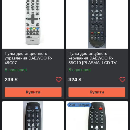
Пульт дистанционного
Пульт дистанційного
управления DAEWOO R-
керування DAEWOO R-
49C07
55G10 [PLASMA, LCD TV]
В наявності
В наявності
239
324
₴
₴
Купити
Купити
Хит продаж