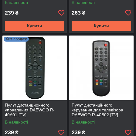
В наявності
В наявності
239
263
₴
₴
Купити
Купити
Хит продаж
Пульт дистанционного
Пульт дистанційного
управления DAEWOO R-
керування для телевізора
40A01 [TV]
DAEWOO R-40B02 [TV]
В наявності
В наявності
239
239
₴
₴