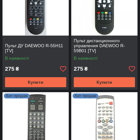
Пульт дистанционного
Пульт ДУ DAEWOO R-55H11
управления DAEWOO R-
[TV]
59B01 [TV]
В наявності
В наявності
275
275
₴
₴
Купити
Купити
Хит продаж
Хит продаж