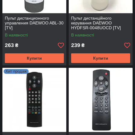
Пульт дистанционного
Пульт дистанційного
управления DAEWOO ABL-30
керування DAEWOO
[TV]
HYDFSR-0048UOCD [TV]
В наявності
В наявності
263
239
₴
₴
Купити
Купити
Хит продаж