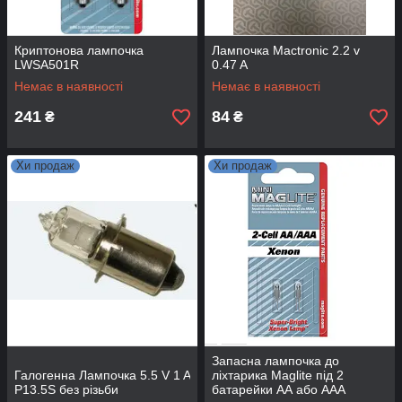
Криптонова лампочка
Лампочка Mactronic 2.2 v
LWSA501R
0.47 A
Немає в наявності
Немає в наявності
241
84
₴
₴
Хи продаж
Хи продаж
Запасна лампочка до
Галогенна Лампочка 5.5 V 1 A
ліхтарика Maglite під 2
P13.5S без різьби
батарейки АА або ААА