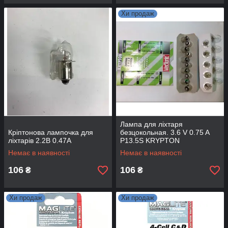
Хи продаж
Лампа для ліхтаря
Кріптонова лампочка для
безцокольная. 3.6 V 0.75 A
ліхтарів 2.2В 0.47А
P13.5S KRYPTON
Немає в наявності
Немає в наявності
106
106
₴
₴
Хи продаж
Хи продаж