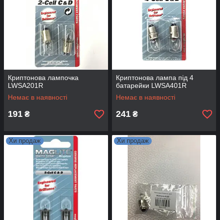
Криптонова лампочка
Криптонова лампа під 4
LWSA201R
батарейки LWSA401R
Немає в наявності
Немає в наявності
191
241
₴
₴
Хи продаж
Хи продаж