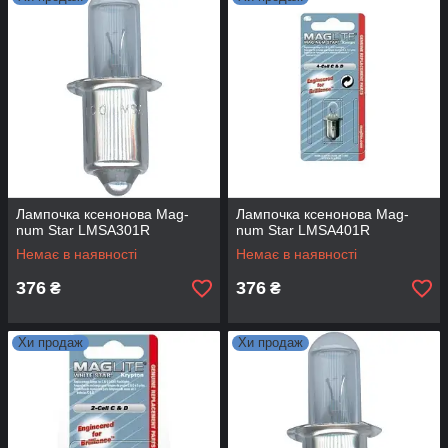
Лампочка ксенонова Mag-
Лампочка ксенонова Mag-
num Star LMSA301R
num Star LMSA401R
Немає в наявності
Немає в наявності
376
376
₴
₴
Хи продаж
Хи продаж