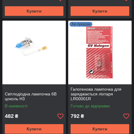
Купити
Купити
Хи продаж
Галогенова лампочка для
Світлодіодна лампочка 6В
заряджається ліхтаря
цоколь Н3
LR00001R
В наявності
Готово до відправки
482
792
₴
₴
Купити
Купити