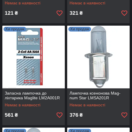
LM2AAA001R LM2A001R
Немає в наявності
Немає в наявності
121
321
₴
₴
Хи продаж
Хи продаж
Запасна лампочка до
Лампочка ксенонова Mag-
ліхтарика Maglite LM2A001R
num Star LMSA201R
Немає в наявності
Немає в наявності
561
376
₴
₴
Хи продаж
Хи продаж