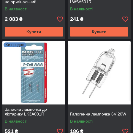
не оригінальний
LWSA601R
В наявності
В наявності
2 083
241
₴
₴
Купити
Купити
Хи продаж
Запасна лампочка до
ліхтарику LK3A001R
Галогенна лампочка 6V 20W
В наявності
В наявності
521
186
₴
₴