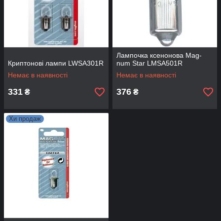
Лампочка ксенонова Mag-
Криптонові лампи LWSA301R
num Star LMSA501R
Немає в наявності
Немає в наявності
331
376
₴
₴
Хи продаж