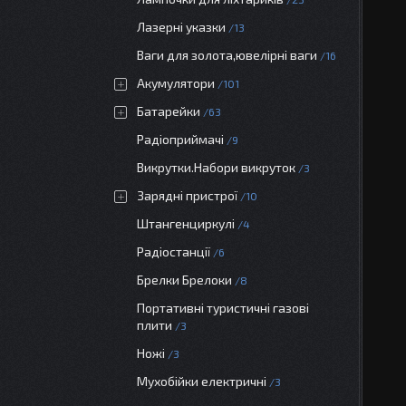
Лазерні указки
13
Ваги для золота,ювелірні ваги
16
Акумулятори
101
Батарейки
63
Радіоприймачі
9
Викрутки.Набори викруток
3
Зарядні пристрої
10
Штангенциркулі
4
Радіостанції
6
Брелки Брелоки
8
Портативні туристичні газові
плити
3
Ножі
3
Мухобійки електричні
3