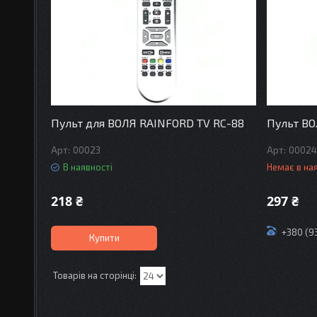
Пульт для ВОЛЯ RAINFORD TV RC-88
Пульт ВО
00023
0002
В наявності
Немає в на
218 ₴
297 ₴
+380 (9
Купити