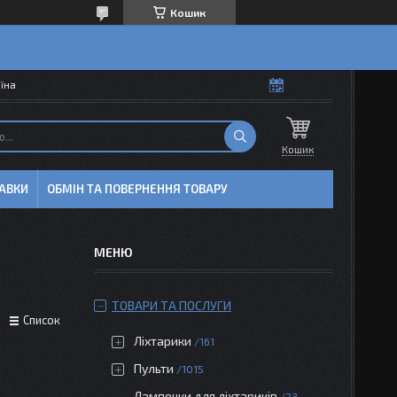
Кошик
аїна
Кошик
АВКИ
ОБМІН ТА ПОВЕРНЕННЯ ТОВАРУ
ТОВАРИ ТА ПОСЛУГИ
Список
Ліхтарики
161
Пульти
1015
Лампочки для ліхтариків
23