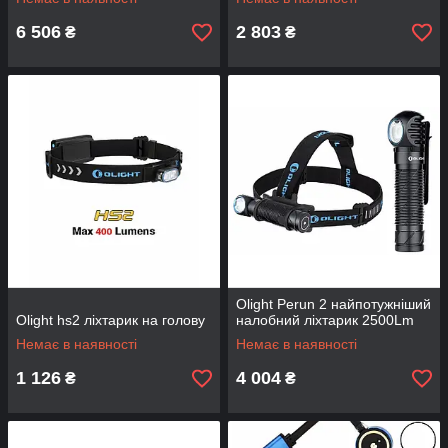
6 506
2 803
₴
₴
Olight Perun 2 найпотужніший
Olight hs2 ліхтарик на голову
налобний ліхтарик 2500Lm
Немає в наявності
Немає в наявності
1 126
4 004
₴
₴