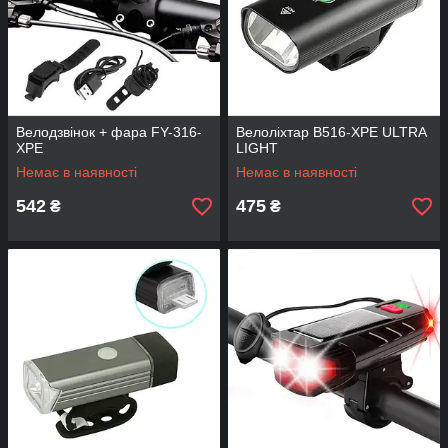
Велодзвінок + фара FY-316-
Велоліхтар B516-XPE ULTRA
XPE
LIGHT
Немає в наявності
Немає в наявності
542
475
₴
₴