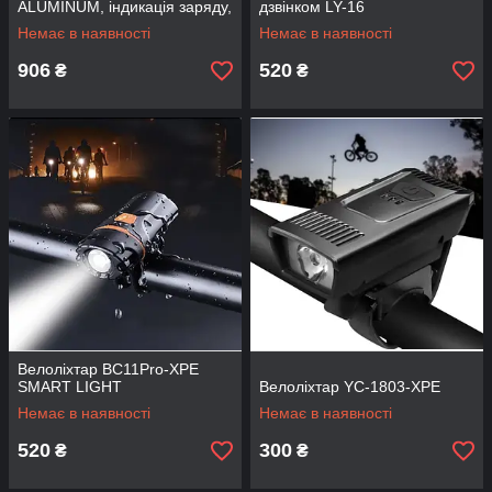
ALUMINUM, індикація заряду,
дзвінком LY-16
Waterproof, акум., ЗУ micro
Немає в наявності
Немає в наявності
USB
906
520
₴
₴
Велоліхтар BC11Pro-XPE
SMART LIGHT
Велоліхтар YC-1803-XPE
Немає в наявності
Немає в наявності
520
300
₴
₴