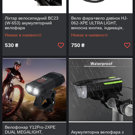
Ліхтар велосипедний BC23
Вело фара+вело дзвінок HJ-
(W-653) акумуляторний
062-XPE ULTRA LIGHT,
велофара
виносна кнопка, індикація,
Waterproof, акум., ЗУ micro
Немає в наявності
Немає в наявності
USB
530
750
₴
₴
Велофонар Y12Pro-2XPE
DUAL MEGALIGHT,
Акумуляторна велофара з