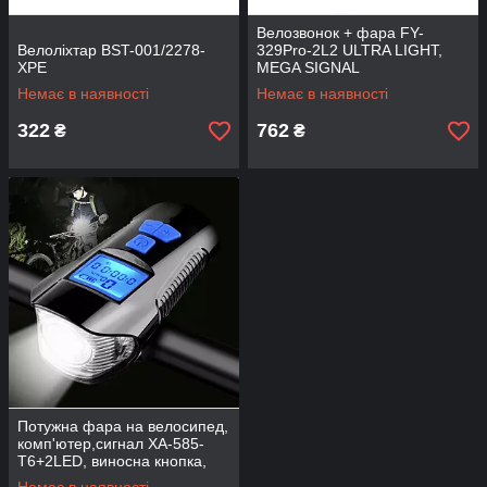
Велозвонок + фара FY-
Велоліхтар BST-001/2278-
329Pro-2L2 ULTRA LIGHT,
XPE
MEGA SIGNAL
Немає в наявності
Немає в наявності
322
762
₴
₴
Потужна фара на велосипед,
комп'ютер,сигнал XA-585-
T6+2LED, виносна кнопка,
Waterproof, акум., ЗП micro