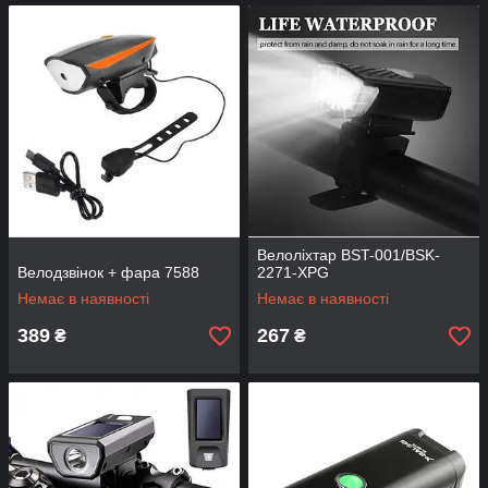
Велоліхтар BST-001/BSK-
Велодзвінок + фара 7588
2271-XPG
Немає в наявності
Немає в наявності
389
267
₴
₴