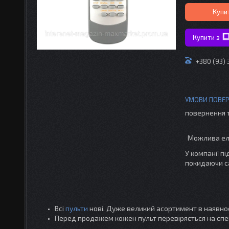
Купи
Купити з
+380 (93) 
повернення 
У компанії п
покидаючи с
Всі
пульти
нові. Дуже великий асортимент в наявнос
Перед продажем кожен пульт перевіряється на спе