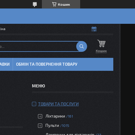
Кошик
аїна
Кошик
АВКИ
ОБМІН ТА ПОВЕРНЕННЯ ТОВАРУ
ТОВАРИ ТА ПОСЛУГИ
Ліхтарики
161
Пульти
1015
Лампочки для ліхтариків
23