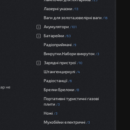
Лазерні указки
13
Ваги для золота,ювелірні ваги
16
Акумулятори
101
Батарейки
63
Радіоприймачі
9
Викрутки.Набори викруток
3
Зарядні пристрої
10
Штангенциркулі
4
Радіостанції
6
вар не
Брелки Брелоки
8
Портативні туристичні газові
плити
3
Ножі
3
Мухобійки електричні
3