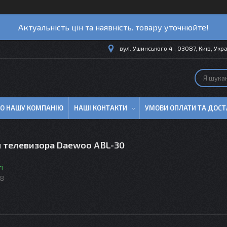
Актуальність цін та наявність. товару уточнюйте!
вул. Ушинського 4 , 03087, Київ, Укр
ПРО НАШУ КОМПАНІЮ
НАШІ КОНТАКТИ
УМОВИ ОПЛАТИ ТА ДОСТ
я телевизора Daewoo ABL-30
і
18