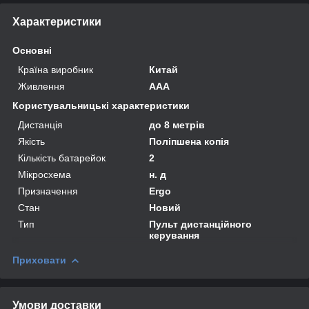
Характеристики
Основні
Країна виробник
Китай
Живлення
AAA
Користувальницькі характеристики
Дистанція
до 8 метрів
Якість
Поліпшена копія
Кількість батарейок
2
Мікросхема
н. д
Призначення
Ergo
Стан
Новий
Тип
Пульт дистанційного
керування
Приховати
Умови доставки