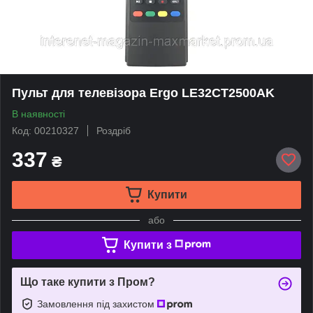
Пульт для телевізора Ergo LE32CT2500AK
В наявності
Код: 00210327
Роздріб
337
₴
Купити
або
Купити з
Що таке купити з Пром?
Замовлення під захистом