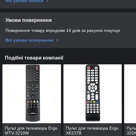
Всі умови оплати
Умови повернення
Повернення товару впродовж 14 днів за рахунок покупця
Всі умови повернення
Подібні товари компанії
Пульт для телевізора Ergo
Пульт для телевізора Ergo
Пуль
MTV-3210W
XK237B
32D