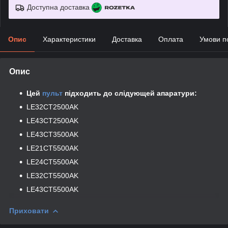
Доступна доставка
Опис
Характеристики
Доставка
Оплата
Умови п
Опис
Цей
пульт
підходить до слід
ующей апаратури:
LE32CT2500AK
LE43CT2500AK
LE43CT3500AK
LE21CT5500AK
LE24CT5500AK
LE32CT5500AK
LE43CT5500AK
Приховати