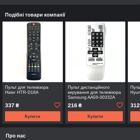
Подібні товари компанії
Пульт для телевізора
Пульт дистанційного
Пуль
Haier HTR-D18A
керування для телевізора
Hyun
Samsung AA59-00332A
337
216
312
₴
₴
Купити
Купити
Про нас