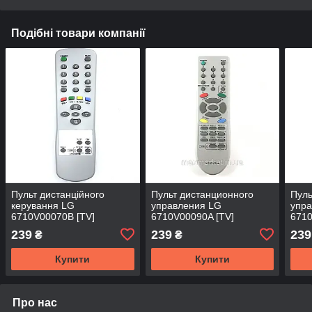
Подібні товари компанії
Пульт дистанційного
Пульт дистанционного
Пуль
керування LG
управления LG
упр
6710V00070B [TV]
6710V00090A [TV]
6710
239
239
239
₴
₴
Купити
Купити
Про нас