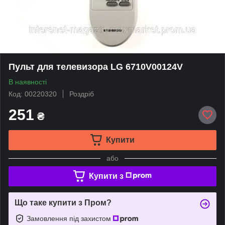
Пульт для телевизора LG 6710V00124V
В наявності
Код: 00220320
Роздріб
251
₴
Купити
або
Купити з
Що таке купити з Пром?
Замовлення під захистом