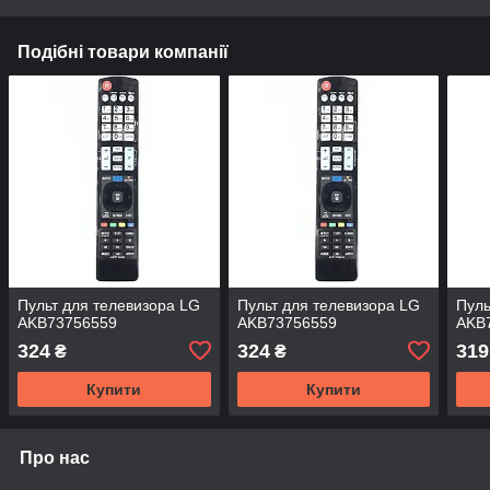
Подібні товари компанії
Пульт для телевизора LG
Пульт для телевизора LG
Пуль
AKB73756559
AKB73756559
AKB
324
324
319
₴
₴
Купити
Купити
Про нас