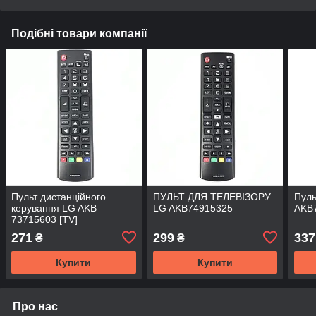
Подібні товари компанії
Пульт дистанційного
ПУЛЬТ ДЛЯ ТЕЛЕВІЗОРУ
Пуль
керування LG AKB
LG AKB74915325
AKB
73715603 [TV]
271
299
337
₴
₴
Купити
Купити
Про нас