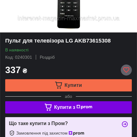
Пульт для телевізора LG AKB73615308
В наявності
Код: 0240301
Роздріб
337
₴
Купити
або
Купити з
Що таке купити з Пром?
Замовлення під захистом