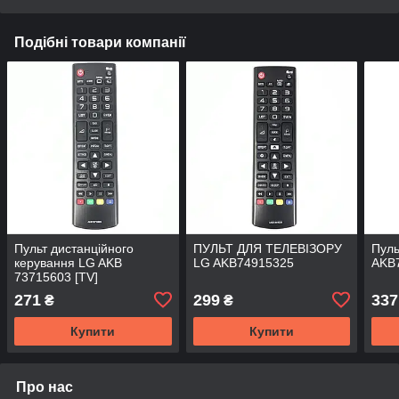
Подібні товари компанії
Пульт дистанційного
ПУЛЬТ ДЛЯ ТЕЛЕВІЗОРУ
Пуль
керування LG AKB
LG AKB74915325
AKB
73715603 [TV]
271
299
337
₴
₴
Купити
Купити
Про нас