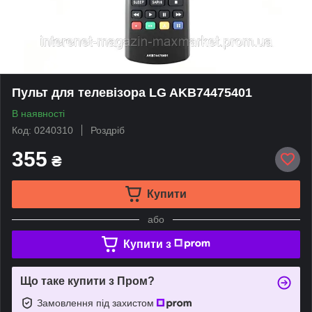
Пульт для телевізора LG AKB74475401
В наявності
Код: 0240310
Роздріб
355
₴
Купити
або
Купити з
Що таке купити з Пром?
Замовлення під захистом