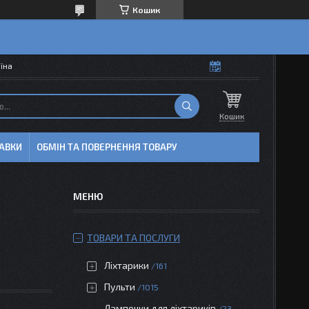
Кошик
аїна
Кошик
АВКИ
ОБМІН ТА ПОВЕРНЕННЯ ТОВАРУ
ТОВАРИ ТА ПОСЛУГИ
Ліхтарики
161
Пульти
1015
Лампочки для ліхтариків
23