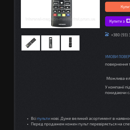
Купи
Купити з
+380 (93) 
повернення 
У компанії п
покидаючи с
Всі
пульти
нові. Дуже великий асортимент в наявнос
Перед продажем кожен пульт перевіряється на спе