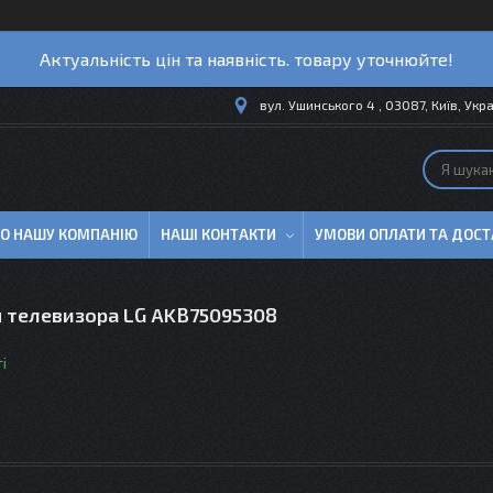
Актуальність цін та наявність. товару уточнюйте!
вул. Ушинського 4 , 03087, Київ, Укр
ПРО НАШУ КОМПАНІЮ
НАШІ КОНТАКТИ
УМОВИ ОПЛАТИ ТА ДОСТ
я телевизора LG AKB75095308
і
6