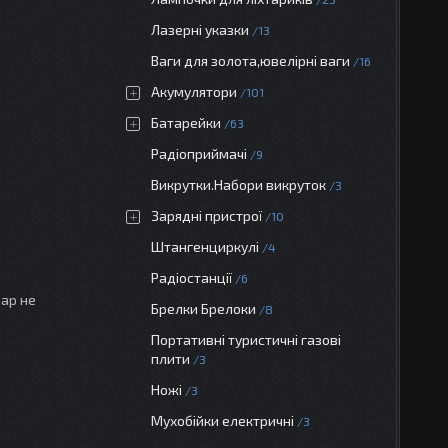
Лазерні указки
13
Ваги для золота,ювелірні ваги
16
Акумулятори
101
Батарейки
63
Радіоприймачі
9
Викрутки.Набори викруток
3
Зарядні пристрої
10
Штангенциркулі
4
Радіостанції
6
вар не
Брелки Брелоки
8
Портативні туристичні газові
плити
3
Ножі
3
Мухобійки електричні
3