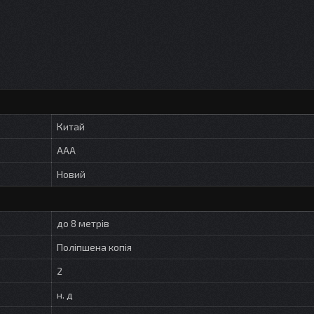
Китай
AAA
Новий
до 8 метрів
Поліпшена копія
2
н. д