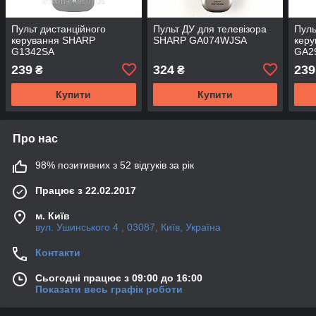
Пульт дистанційного
Пульт ДУ для телевізора
Пуль
керування SHARP
SHARP GA074WJSA
кер
G1342SA
GA29
239
324
239
₴
₴
Купити
Купити
Про нас
98% позитивних з 52 відгуків за рік
Працює з 22.02.2017
м. Київ
вул. Ушинського 4 , 03087, Київ, Україна
Контакти
Сьогодні працює з 09:00 до 16:00
Показати весь графік роботи