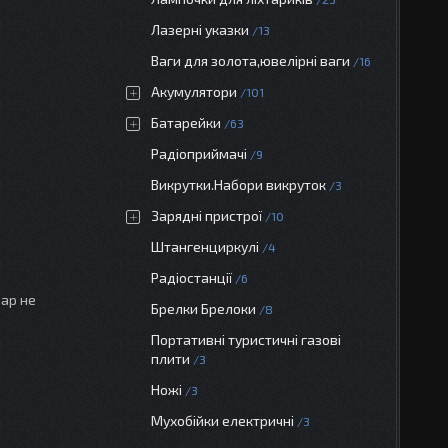
Лазерні указки
13
Ваги для золота,ювелірні ваги
16
Акумулятори
101
Батарейки
63
Радіоприймачі
9
Викрутки.Набори викруток
3
Зарядні пристрої
10
Штангенциркулі
4
Радіостанції
6
вар не
Брелки Брелоки
8
Портативні туристичні газові
плити
3
Ножі
3
Мухобійки електричні
3