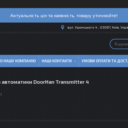
Актуальність цін та наявність. товару уточнюйте!
вул. Ушинського 4 , 03087, Київ, Укр
ПРО НАШУ КОМПАНІЮ
НАШІ КОНТАКТИ
УМОВИ ОПЛАТИ ТА ДОСТ
 автоматики DoorHan Transmitter 4
і