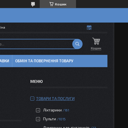
Кошик
аїна
Кошик
АВКИ
ОБМІН ТА ПОВЕРНЕННЯ ТОВАРУ
ТОВАРИ ТА ПОСЛУГИ
Ліхтарики
161
Пульти
1015
Лампочки для ліхтариків
23