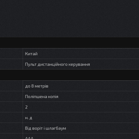
Китай
Пульт дистанційного керування
до 8 метрів
Поліпшена копія
2
н. д
Від воріт і шлагбаум
AAA