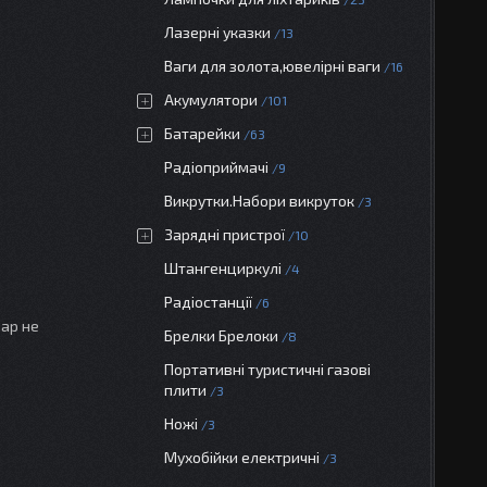
Лазерні указки
13
Ваги для золота,ювелірні ваги
16
Акумулятори
101
Батарейки
63
Радіоприймачі
9
Викрутки.Набори викруток
3
Зарядні пристрої
10
Штангенциркулі
4
Радіостанції
6
вар не
Брелки Брелоки
8
Портативні туристичні газові
плити
3
Ножі
3
Мухобійки електричні
3