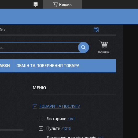
Кошик
аїна
Кошик
АВКИ
ОБМІН ТА ПОВЕРНЕННЯ ТОВАРУ
ТОВАРИ ТА ПОСЛУГИ
Ліхтарики
161
Пульти
1015
Лампочки для ліхтариків
23