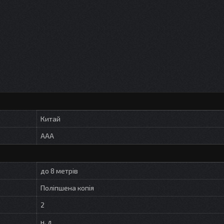
Китай
AAA
до 8 метрів
Поліпшена копія
2
н. д