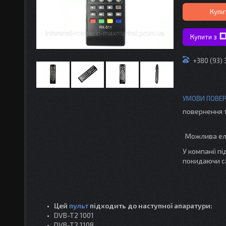
Купи
Купити з
+380 (93) 
повернення 
У компанії п
покидаючи с
Цей
пульт
підходить до наступної апаратури:
DVB-T2 1001
DVB-T2 1108