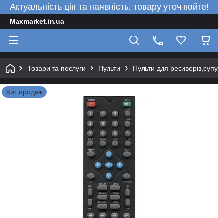
Актуальність цін та наявність. товару уточнюйте!
Maxmarket.in.ua
Товари та послуги
Пульти
Пульти для ресиверів,супу
Хит продаж