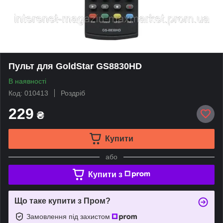
Пульт для GoldStar GS8830HD
В наявності
Код: 010413
Роздріб
229
₴
Купити
або
Купити з
Що таке купити з Пром?
Замовлення під захистом