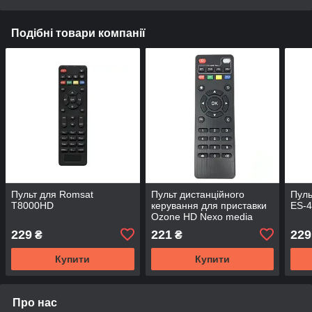
Подібні товари компанії
Пульт для Romsat
Пульт дистанційного
Пуль
T8000HD
керування для приставки
ES-
Ozone HD Nexo media
player 4 k
229
221
229
₴
₴
Купити
Купити
Про нас