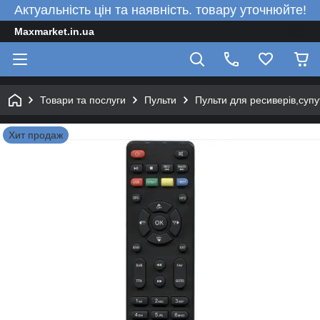
Актуальність цін та наявність. товару уточнюйте!
Maxmarket.in.ua
Товари та послуги
Пульти
Пульти для ресиверів,супу
Хит продаж