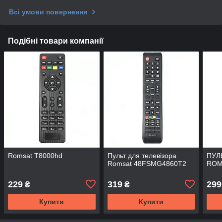
Всі умови повернення
Подібні товари компанії
Romsat T8000hd
Пульт для телевізора
ПУЛ
Romsat 48FSMG4860T2
ROM
229
319
299
₴
₴
Купити
Купити