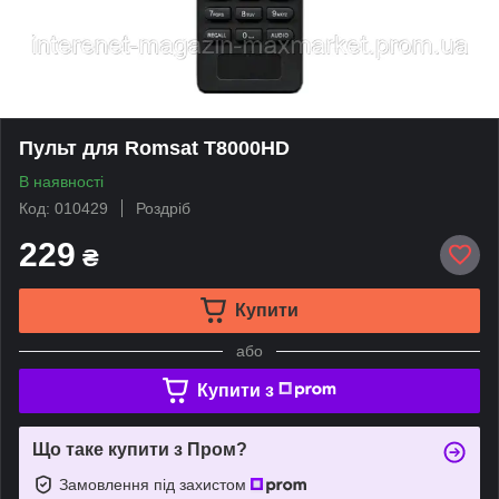
Пульт для Romsat T8000HD
В наявності
Код: 010429
Роздріб
229
₴
Купити
або
Купити з
Що таке купити з Пром?
Замовлення під захистом