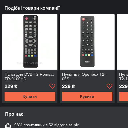
Подібні товари компанії
Пульт для DVB-T2 Romsat
Пульт для Openbox T2-
Пуль
TR-9100HD
05S
T2-1
229
229
229
₴
₴
Купити
Купити
Про нас
98% позитивних з 52 відгуків за рік