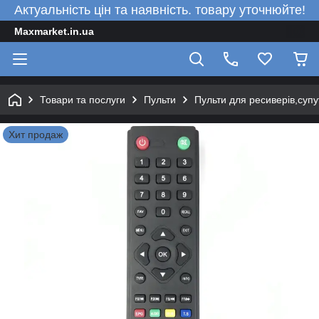
Актуальність цін та наявність. товару уточнюйте!
Maxmarket.in.ua
Товари та послуги
Пульти
Пульти для ресиверів,супу
Хит продаж