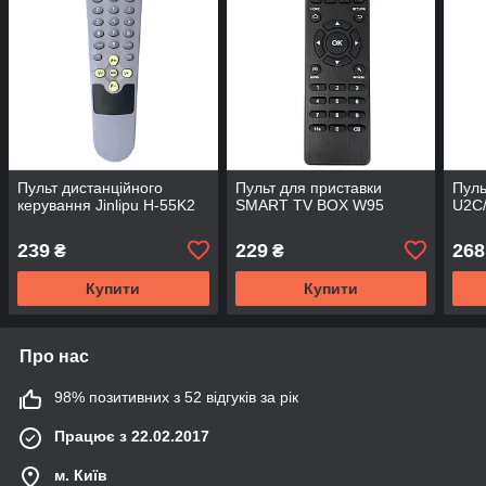
Пульт дистанційного
Пульт для приставки
Пуль
керування Jinlipu H-55K2
SMART TV BOX W95
U2C/
239
229
268
₴
₴
Купити
Купити
Про нас
98% позитивних з 52 відгуків за рік
Працює з 22.02.2017
м. Київ