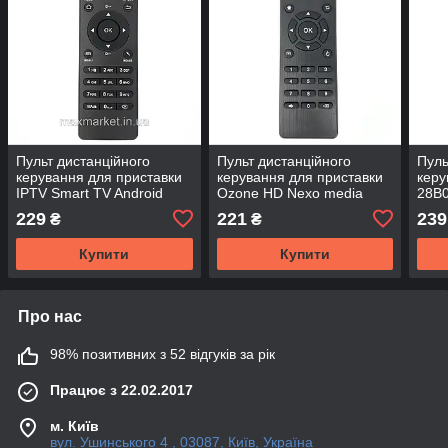
Пульт дистанційного
Пульт дистанційного
Пуль
керування для приставки
керування для приставки
кер
IPTV Smart TV Android
Ozone HD Nexo media
28B0
A95X R1
player 4 k
229
221
239
₴
₴
Купити
Купити
Про нас
98% позитивних з 52 відгуків за рік
Працює з 22.02.2017
м. Київ
вул. Ушинського 4 , 03087, Київ, Україна