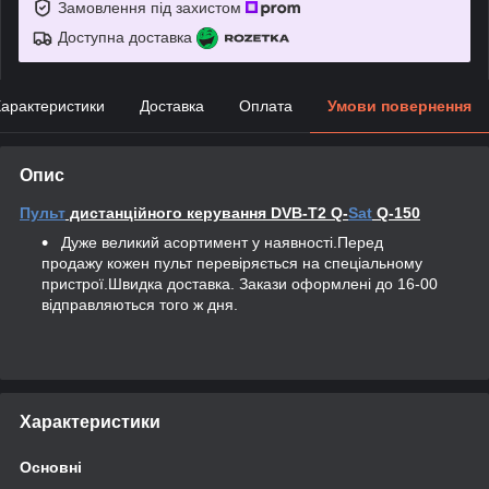
Замовлення під захистом
Доступна доставка
арактеристики
Доставка
Оплата
Умови повернення
Опис
Пульт
дистанційного керування DVB-T2 Q-
Sat
Q-150
Дуже великий асортимент у наявності.Перед
продажу кожен пульт перевіряється на спеціальному
пристрої.Швидка доставка. Закази оформлені до 16-00
відправляються того ж дня.
Характеристики
Основні