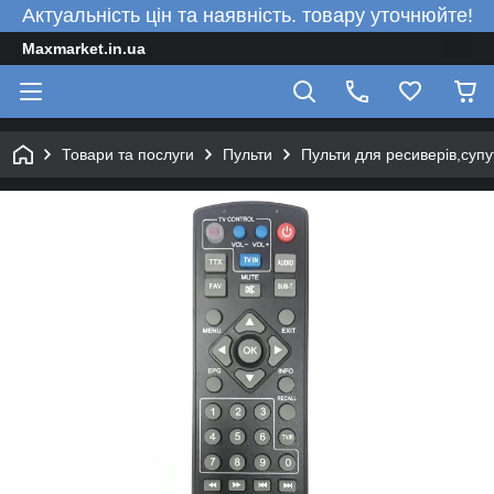
Актуальність цін та наявність. товару уточнюйте!
Maxmarket.in.ua
Товари та послуги
Пульти
Пульти для ресиверів,супу