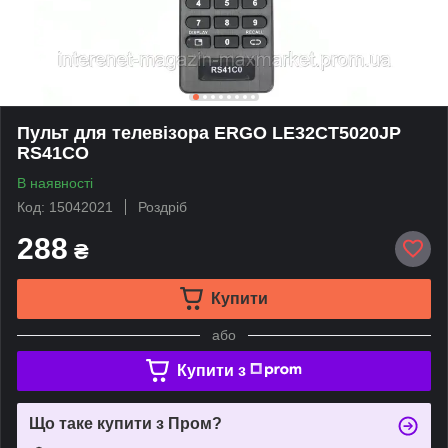
Пульт для телевізора ERGO LE32CT5020JP
RS41CO
В наявності
Код: 15042021
Роздріб
288
₴
Купити
або
Купити з
Що таке купити з Пром?