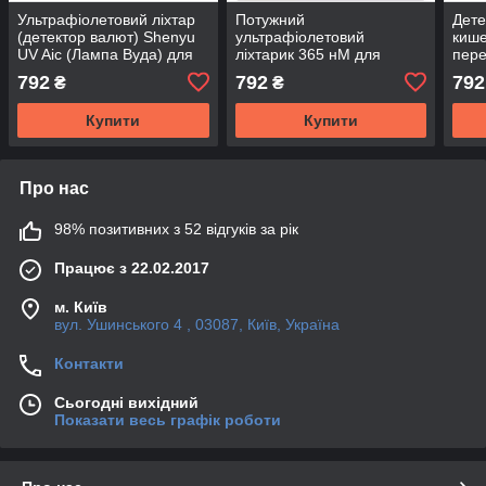
Ультрафіолетовий ліхтар
Потужний
Дете
(детектор валют) Shenyu
ультрафіолетовий
кише
UV Aic (Лампа Вуда) для
ліхтарик 365 нМ для
пере
сушіння клею
перевірки
792
792
792
₴
₴
грошей,Документів,для
сушіння клею
Купити
Купити
Про нас
98% позитивних з 52 відгуків за рік
Працює з 22.02.2017
м. Київ
вул. Ушинського 4 , 03087, Київ, Україна
Контакти
Сьогодні вихідний
Показати весь графік роботи