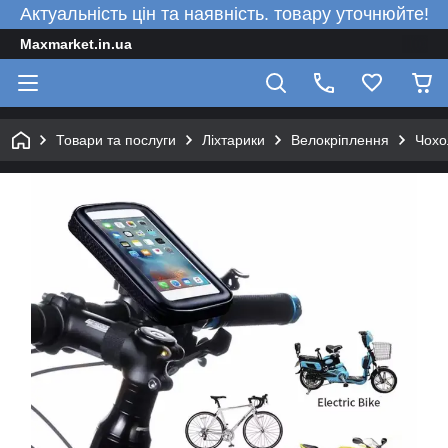
Актуальність цін та наявність. товару уточнюйте!
Maxmarket.in.ua
Товари та послуги
Ліхтарики
Велокріплення
Чохо