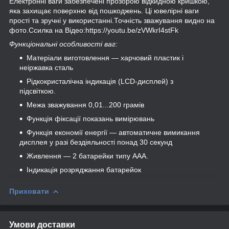
Електронні ваги забезпечені прозорою відкидною кришкою,
яка захищає поверхню від пошкоджень. Ці ювелірні ваги
прості та зручні у використанні.Точність зважування видно на
фото.Ссилка на Відео:
https://youtu.be/zVWkrI4stFk
Функціональні особливості ваг:
Матеріали виготовлення — харчовий пластик і
неіржавка сталь
Рідкокристалічна індикація (LCD-дисплей) з
підсвіткою.
Межа зважування 0,01...200 грамів
Функція фіксації показань вимірювань
Функція економії енергії — автоматичне вимикання
дисплея у разі бездіяльності понад 30 секунд
Живлення — 2 батарейки типу ААА.
Індикація розряджання батарейок
Приховати
Умови доставки