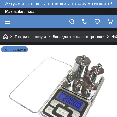
Актуальність цін та наявність. товару уточнюйте!
Maxmarket.in.ua
Товари та послуги
Ваги для золота,ювелірні ваги
Най
Топ продажів