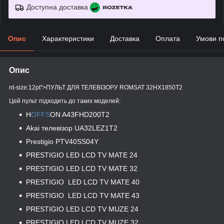
Доступна доставка
Опис
Характеристики
Доставка
Оплата
Умови п
Опис
nt-size:12pt">ПУЛЬТ ДЛЯ ТЕЛЕВІЗОРУ ROMSAT 32HX1850T2
Цей пульт підходить до таких моделей:
H
OFFS
ON A43FHD200T2
Akai телевізор UA32LEZ1T2
Prestigio
PTV40SS04Y
PRESTIGIO
LED LCD TV MATE 24
PRESTIGIO
LED LCD TV MATE 32
PRESTIGIO
LED LCD TV MATE 40
PRESTIGIO ​​​​​​​
LED LCD TV MATE 43
PRESTIGIO ​​​​​​​
LED LCD TV MUZE 24
PRESTIGIO LED LCD TV MUZE 32