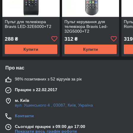
Пульт для телевізора
Пульт керування для
Пуль
Bravis LED-32E6000+T2
телевізора Bravis Led-
Rom
32G5000+T2
288
312
319
₴
₴
Купити
Купити
Про нас
98% позитивних з 52 відгуків за рік
Працює з 22.02.2017
м. Київ
вул. Ушинського 4 , 03087, Київ, Україна
Контакти
Сьогодні працює з 09:00 до 17:00
Показати весь графік роботи