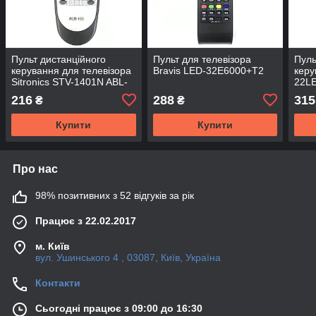
Пульт дистанційного
Пульт для телевізора
Пуль
керування для телевізора
Bravis LED-32E6000+T2
керу
Sitronics STV-1401N ABL-
22LE
105
216
288
315
₴
₴
Купити
Купити
Про нас
98% позитивних з 52 відгуків за рік
Працює з 22.02.2017
м. Київ
вул. Ушинського 4 , 03087, Київ, Україна
Контакти
Сьогодні працює з 09:00 до 16:30