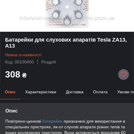
Батарейки для слухових апаратів Tesla ZA13,
A13
Немає в наявності
Код: 00100400
Роздріб
308
₴
Опис
Характеристики
Доставка
Оплата
Умови п
Опис
Повітряно-цинкові
батарейки
призначені для використання в
спеціальних пристроях, як-от слухові апарати різних типів та
інших кохлеарних пристроях. Вони активуються впродовж 60