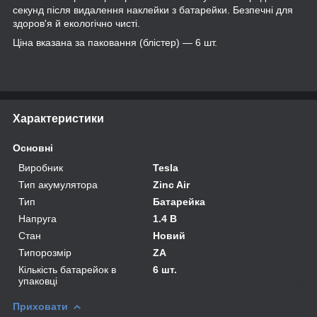
секунд після видалення наклейки з батарейки. Безпечні для
здоров'я й екологічно чисті.
Ціна вказана за паковання (блістер) — 6 шт.
Характеристики
Основні
Виробник
Tesla
Тип акумулятора
Zinc Air
Тип
Батарейка
Напруга
1.4 В
Стан
Новий
Типорозмір
ZA
Кількість батарейок в
6 шт.
упаковці
Приховати