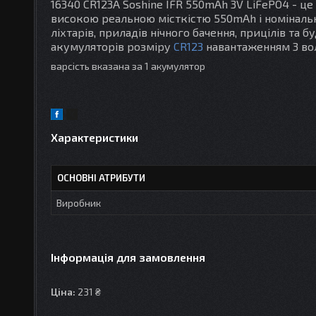
16340 CR123A Soshine IFR 550mAh 3V LiFePO4
- це
високою реальною місткістю 550mAh і номінал
ліхтарів, приладів нічного бачення, прицілів та 
акумуляторів розміру
CR123
навантаженням 3 вол
варсість вказана за 1 акумулятор
Характеристики
ОСНОВНІ АТРИБУТИ
Виробник
Інформація для замовлення
Ціна:
231 ₴