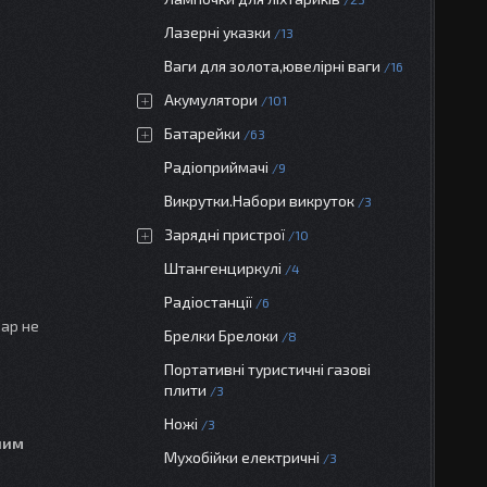
Лазерні указки
13
Ваги для золота,ювелірні ваги
16
Акумулятори
101
Батарейки
63
Радіоприймачі
9
Викрутки.Набори викруток
3
Зарядні пристрої
10
Штангенциркулі
4
Радіостанції
6
вар не
Брелки Брелоки
8
Портативні туристичні газові
плити
3
Ножі
3
ним
Мухобійки електричні
3