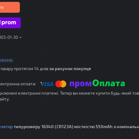
ти
303-01-30
товару протягом 14 днів
за рахунок покупця
ідключені електронні платежі. Тепер ви можете купити будь-який то
айту.
лятор
типурозміру 16340 (CR123A) місткістю 550mAh з номіналь