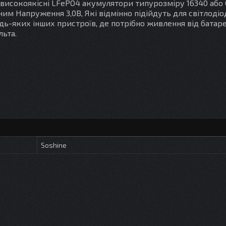
 високоякісні LFePO4 акумулятори типурозміру 16340 або 
ьним
Напруження 3,0В
, Які відмінно підійдуть для світлоді
будь-яких інших пристроїв, де потрібно живлення від батар
ьта.
Soshine