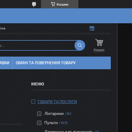
Кошик
аїна
Кошик
АВКИ
ОБМІН ТА ПОВЕРНЕННЯ ТОВАРУ
ТОВАРИ ТА ПОСЛУГИ
Ліхтарики
161
Пульти
1015
Лампочки для ліхтариків
23