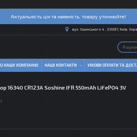
Актуальність цін та наявність. товару уточнюйте!
вул. Ушинського 4 , 03087, Київ, Укр
ПРО НАШУ КОМПАНІЮ
НАШІ КОНТАКТИ
УМОВИ ОПЛАТИ ТА ДОСТ
р 16340 CR123A Soshine IFR 550mAh LiFePO4 3V
і