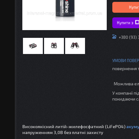
Купи
Купити з
+380 (93) 
повернення 
У компанії п
покидаючи с
Високоякісний литій-жилефосфатний (LiFePO4)
акуму
напруженням 3,0В без платні захисту