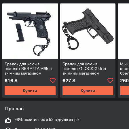
Брелок для ключів
Брелок для ключів
Міні
пістолет BERETTA M95 зі
пістолет GLOCK G45 зі
штан
знімним магазином
знімним магазином
брел
616
627
260
₴
₴
Купити
Купити
Про нас
98% позитивних з 52 відгуків за рік