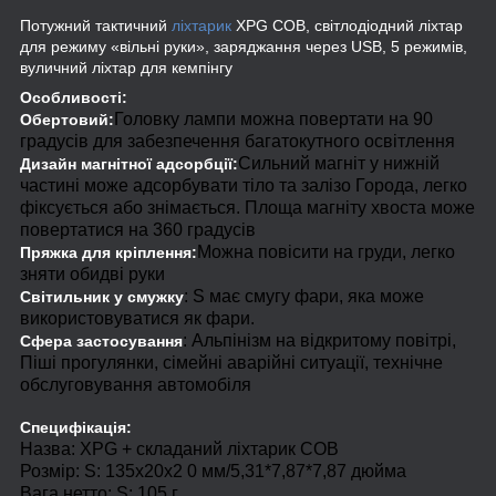
Потужний тактичний
ліхтарик
XPG COB, світлодіодний ліхтар
для режиму «вільні руки», заряджання через USB, 5 режимів,
вуличний ліхтар для кемпінгу
Особливості:
Головку лампи можна повертати на 90
Обертовий:
градусів для забезпечення багатокутного освітлення
Сильний магніт у нижній
Дизайн магнітної адсорбції:
частині може адсорбувати тіло та залізо Города, легко
фіксується або знімається. Площа магніту хвоста може
повертатися на 360 градусів
Можна повісити на груди, легко
Пряжка для кріплення:
зняти обидві руки
: S має смугу фари, яка може
Світильник у смужку
використовуватися як фари.
: Альпінізм на відкритому повітрі,
Сфера застосування
Піші прогулянки, сімейні аварійні ситуації, технічне
обслуговування автомобіля
Специфікація:
Назва: XPG + складаний ліхтарик COB
Розмір: S: 135x20x2 0 мм/5,31*7,87*7,87 дюйма
Вага нетто: S: 105 г