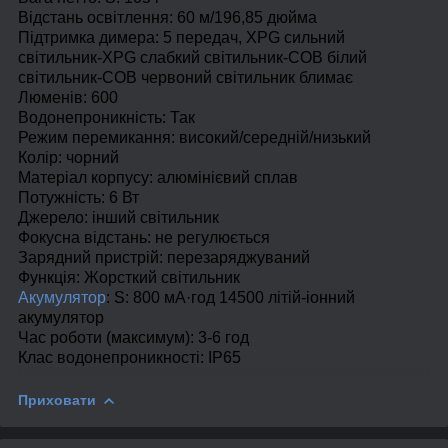
Відстань освітлення: 60 м/196,85 дюйма
Підтримка димера: 5 передач, XPG сильний
світильник-XPG слабкий світильник-COB білий
світильник-COB червоний світильник блимає
Люменів: 600
Водонепроникність: Так
Режим перемикання: високий/середній/низький
Колір: чорний
Матеріал корпусу: алюмінієвий сплав
Потужність: 6 Вт
Джерело: інший світильник
Фокусна відстань: не регулюється
Зарядний пристрій: перезаряджуваний
Функція: Жорсткий світильник
Акумулятор
: S: 800 мА·год 14500 літій-іонний
акумулятор
Час роботи (максимум): 3-6 год
Клас водонепроникності: IP65
Приховати