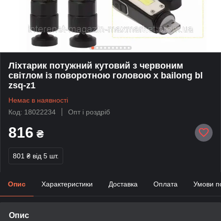
Ліхтарик потужний кутовий з червоним
світлом із поворотною головою x bailong bl
zsq-z1
Немає в наявності
Код: 18022234
Опт і роздріб
816
₴
801 ₴
від 5 шт.
Опис
Характеристики
Доставка
Оплата
Умови п
Опис