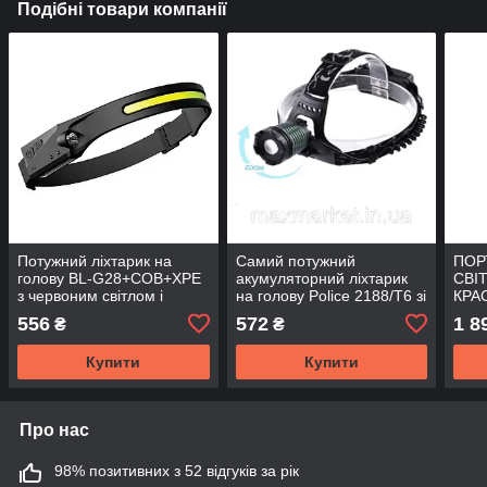
Подібні товари компанії
Потужний ліхтарик на
Самий потужний
ПОР
голову BL-G28+COB+XPE
акумуляторний ліхтарик
СВІ
з червоним світлом і
на голову Police 2188/T6 зі
КРА
датчик руху
світлодіодом T6
ФОН
556
572
1 8
₴
₴
1000Lumen
A24
Купити
Купити
Про нас
98% позитивних з 52 відгуків за рік