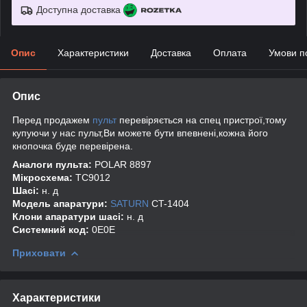
Доступна доставка
Опис
Характеристики
Доставка
Оплата
Умови п
Опис
Перед продажем
пульт
перевіряється на спец пристрої,тому
купуючи у нас пульт,Ви можете бути впевнені,кожна його
кнопочка буде перевірена.
Аналоги пульта:
POLAR 8897
Мікросхема:
TC9012
Шасі:
н. д
Модель апаратури:
SATURN
CT-1404
Клони апаратури шасі:
н. д
Системний код:
0E0E
Приховати
Характеристики