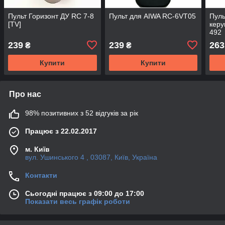
Пульт Горизонт ДУ RC 7-8
Пульт для AIWA RC-6VT05
Пуль
[TV]
керу
492
239
239
263
₴
₴
Купити
Купити
Про нас
98% позитивних з 52 відгуків за рік
Працює з 22.02.2017
м. Київ
вул. Ушинського 4 , 03087, Київ, Україна
Контакти
Сьогодні працює з 09:00 до 17:00
Показати весь графік роботи