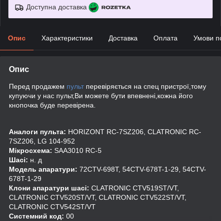
Доступна доставка
Опис
Характеристики
Доставка
Оплата
Умови п
Опис
Перед продажем
пульт
перевіряється на спец пристрої,тому
купуючи у нас пульт,Ви можете бути впевнені,кожна його
кнопочка буде перевірена.
Аналоги пульта:
HORIZONT RC-7SZ206, CLATRONIC RC-
7SZ206, LG 104-952
Мікросхема:
SAA3010 RC-5
Шасі:
н. д
Модель апаратури:
72CTV-698T, 54CTV-678T-1-29, 54CTV-
678T-1-29
Клони апаратури шасі:
CLATRONIC CTV519ST/VT,
CLATRONIC CTV520ST/VT, CLATRONIC CTV522ST/VT,
CLATRONIC CTV542ST/VT
Системний код:
00