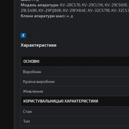
Модель апаратури:
KV-28CS70, KV-29CL11K, KV-29CS60E,
29LS40K, KV-29FQ60K, KV-29FX64E, KV-32CS71B, KV-32CS7
Клони апаратури шасі:
н. д
Характеристики
ОСНОВНІ
Виробник
Країна виробник
Живлення
КОРИСТУВАЛЬНИЦЬКІ ХАРАКТЕРИСТИКИ
Стан
Тип