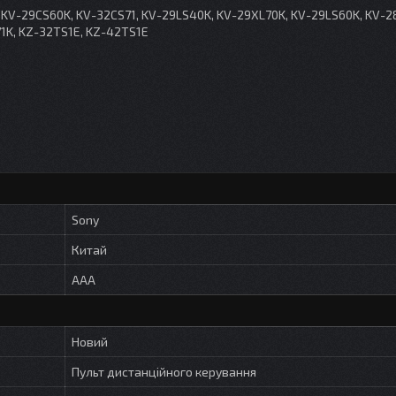
 KV-29CS60K, KV-32CS71, KV-29LS40K, KV-29XL70K, KV-29LS60K, KV-2
1K, KZ-32TS1E, KZ-42TS1E
Sony
Китай
AAA
Новий
Пульт дистанційного керування