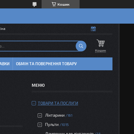
Кошик
аїна
Кошик
АВКИ
ОБМІН ТА ПОВЕРНЕННЯ ТОВАРУ
ТОВАРИ ТА ПОСЛУГИ
Ліхтарики
161
Пульти
1015
Лампочки для ліхтариків
23