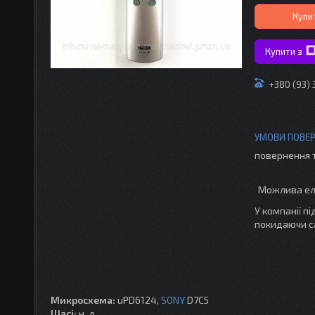
Купи
Купити з
+380 (93) 
повернення 
У компанії п
покидаючи с
Микросхема:
uPD6124,
SONY
D7C5
Шасі:
н. д