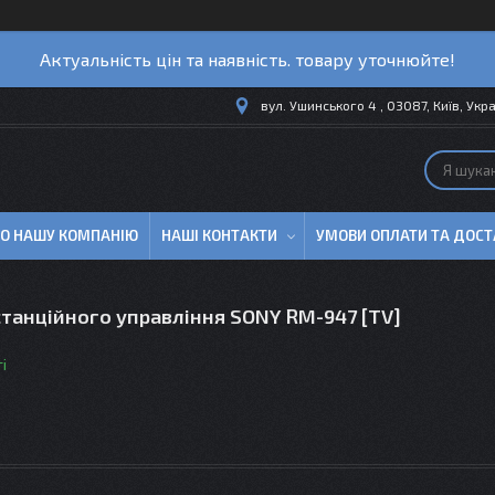
Актуальність цін та наявність. товару уточнюйте!
вул. Ушинського 4 , 03087, Київ, Укр
ПРО НАШУ КОМПАНІЮ
НАШІ КОНТАКТИ
УМОВИ ОПЛАТИ ТА ДОСТ
танційного управління SONY RM-947 [TV]
і