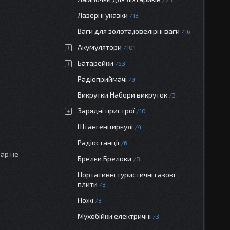
Лазерні указки
13
Ваги для золота,ювелірні ваги
16
Акумулятори
101
Батарейки
63
Радіоприймачі
9
Викрутки.Набори викруток
3
Зарядні пристрої
10
Штангенциркулі
4
Радіостанції
6
вар не
Брелки Брелоки
8
Портативні туристичні газові
плити
3
Ножі
3
Мухобійки електричні
3