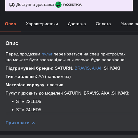
Доступна доставка
Опис
Характеристики
Доставка
Оплата
Умови п
Опис
Перед продажем
пульт
перевіряється на спец пристрої,так
що можете бути впевнені,кожна кнопочка буде перевірена!
Підтримувані бренди:
SATURN,
BRAVIS
,
AKAI
, SHIVAKI
Тип живлення:
AA (пальчикова)
Матеріал корпусу:
пластик
Пульт підходить до моделей SATURN, BRAVIS, AKAI,SHIVAKI:
STV-22LED5
STV-24LED5
Приховати