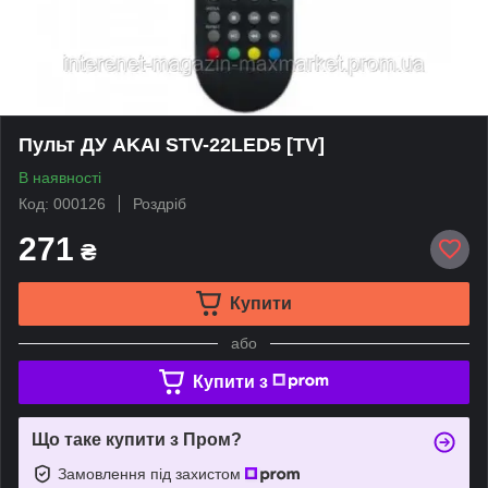
Пульт ДУ AKAI STV-22LED5 [TV]
В наявності
Код: 000126
Роздріб
271
₴
Купити
або
Купити з
Що таке купити з Пром?
Замовлення під захистом