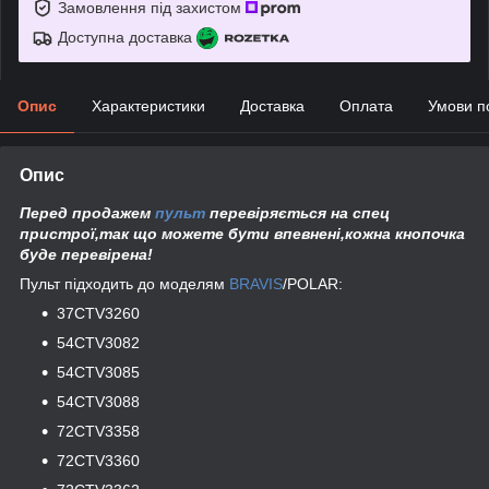
Замовлення під захистом
Доступна доставка
Опис
Характеристики
Доставка
Оплата
Умови п
Опис
Перед продажем
пульт
перевіряється на спец
пристрої,так що можете бути впевнені,кожна кнопочка
буде перевірена!
Пульт підходить до моделям
BRAVIS
/POLAR:
37CTV3260
54CTV3082
54CTV3085
54CTV3088
72CTV3358
72CTV3360