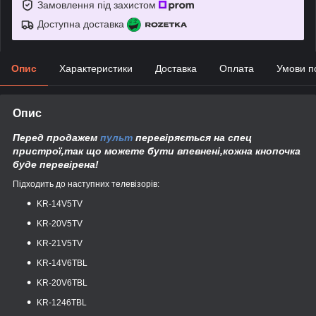
Замовлення під захистом
Доступна доставка
Опис
Характеристики
Доставка
Оплата
Умови п
Опис
Перед продажем
пульт
перевіряється на спец
пристрої,так що можете бути впевнені,кожна кнопочка
буде перевірена!
Підходить до наступних телевізорів:
KR-14V5TV
KR-20V5TV
KR-21V5TV
KR-14V6TBL
KR-20V6TBL
KR-1246TBL